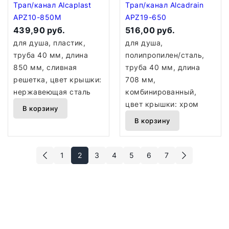
Трап/канал Alcaplast
Трап/канал Alcadrain
APZ10-850M
APZ19-650
439,90 руб.
516,00 руб.
для душа, пластик,
для душа,
труба 40 мм, длина
полипропилен/сталь,
850 мм, сливная
труба 40 мм, длина
решетка, цвет крышки:
708 мм,
нержавеющая сталь
комбинированный,
цвет крышки: хром
В корзину
В корзину
1
2
3
4
5
6
7
Душевые трапы — это важный элемент сантехнической системы,
который обеспечивает отвод воды из душевой кабины или
поддона. Вот основные аспекты, которые стоит учитывать при
выборе и установке душевых трапов:
▎
Виды душевых трапов: