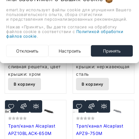
emart.by использует файлы cookie для улучшения Вашего
пользовательского опыта, сбора статистики
и представления персонализированных рекомендаций.
Трап/канал Alcaplast
Трап/канал Alcaplast
Нажав «Принять», Вы даете согласие на обработку
APZ8-950M
APZ13-Double9-950
файлов cookie в соответствии с
Политикой обработки
350,00 руб.
890,00 руб.
файлов cookie
.
для душа,
для душа, сталь, труба
Отклонить
Настроить
Принять
полипропилен, труба
50 мм, длина 950 мм,
40 мм, длина 950 мм,
сливная решетка, цвет
сливная решетка, цвет
крышки: нержавеющая
крышки: хром
сталь
В корзину
В корзину
Трап/канал Alcaplast
Трап/канал Alcaplast
APZ10BLACK-650M
APZ9-750M