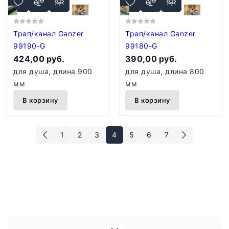
Трап/канал Ganzer
Трап/канал Ganzer
99190-G
99180-G
424,00 руб.
390,00 руб.
для душа, длина 900
для душа, длина 800
мм
мм
В корзину
В корзину
1
2
3
4
5
6
7
Душевые трапы — это важный элемент сантехнической системы,
который обеспечивает отвод воды из душевой кабины или
поддона. Вот основные аспекты, которые стоит учитывать при
выборе и установке душевых трапов:
▎
Виды душевых трапов:
1.
Плоские трапы
: Устанавливаются на уровне пола, что создает
безбарьерный доступ. Идеально подходят для современных