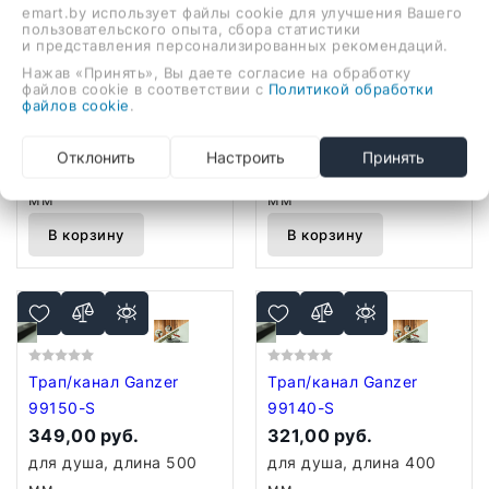
emart.by использует файлы cookie для улучшения Вашего
пользовательского опыта, сбора статистики
и представления персонализированных рекомендаций.
Нажав «Принять», Вы даете согласие на обработку
файлов cookie в соответствии с
Политикой обработки
Трап/канал Ganzer
Трап/канал Ganzer
файлов cookie
.
99170-S
99160-S
426,00 руб.
386,00 руб.
Отклонить
Настроить
Принять
для душа, длина 700
для душа, длина 600
мм
мм
В корзину
В корзину
Трап/канал Ganzer
Трап/канал Ganzer
99150-S
99140-S
349,00 руб.
321,00 руб.
для душа, длина 500
для душа, длина 400
мм
мм