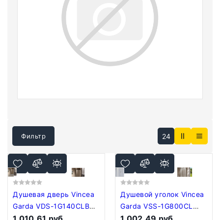
24
Фильтр
Душевая дверь Vincea
Душевой уголок Vincea
Garda VDS-1G140CLB
Garda VSS-1G800CL
(черный/прозрачное)
1 010,61 руб.
(хром/прозрачное)
1 002,49 руб.