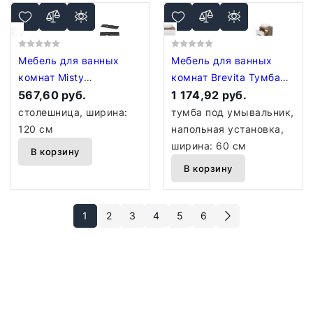
Мебель для ванных
Мебель для ванных
комнат Misty
комнат Brevita Тумба
Столешница Роял 120
567,60 руб.
под умывальник Dakota
1 174,92 руб.
VS03-120 (черный)
60 DAK-07060-19/01-2Я
столешница, ширина:
тумба под умывальник,
120 см
напольная установка,
ширина: 60 см
В корзину
В корзину
1
2
3
4
5
6