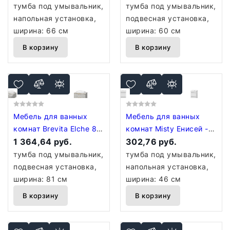
Э-Ени01070-012
60 DAK-09060-19/01-2Я
тумба под умывальник,
тумба под умывальник,
напольная установка,
подвесная установка,
ширина: 66 см
ширина: 60 см
В корзину
В корзину
Мебель для ванных
Мебель для ванных
комнат Brevita Elche 80
комнат Misty Енисей -
ELC-01080-0502Я
1 364,64 руб.
50 Тумба с 2 ящ. - Э-
302,76 руб.
(серый кашемир)
Ени01050-0112Я
тумба под умывальник,
тумба под умывальник,
подвесная установка,
напольная установка,
ширина: 81 см
ширина: 46 см
В корзину
В корзину