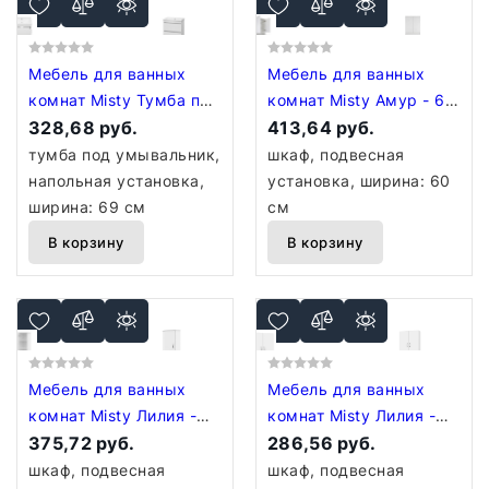
Мебель для ванных
Мебель для ванных
комнат Misty Тумба под
комнат Misty Амур - 60
умывальник Енисей 70
328,68 руб.
шкаф над стиральной
413,64 руб.
Э-Ени01070-0112Я
машиной с полками - Э-
тумба под умывальник,
шкаф, подвесная
Ам08060-012
напольная установка,
установка, ширина: 60
ширина: 69 см
см
В корзину
В корзину
Мебель для ванных
Мебель для ванных
комнат Misty Лилия -
комнат Misty Лилия -
34 шкаф подвесной
375,72 руб.
60 шкаф подвесной
286,56 руб.
(угловой) БФ - Э-
универс. БФ - Э-
шкаф, подвесная
шкаф, подвесная