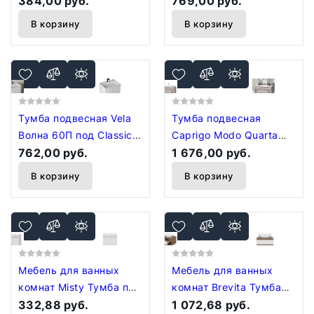
384,00 руб.
769,00 руб.
хекси TU1188
В корзину
В корзину
Тумба подвесная Vela
Тумба подвесная
Волна 60П под Classica
Caprigo Modo Quarta
(белый мат) белый
762,00 руб.
100 35715-SF022
1 676,00 руб.
хекси TU0123
В корзину
В корзину
Мебель для ванных
Мебель для ванных
комнат Misty Тумба под
комнат Brevita Тумба
умывальник Енисей 70
332,88 руб.
под умывальник Dakota
1 072,68 руб.