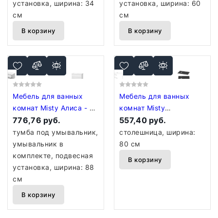
Лил08034-011бф
Лил08060-011бф
установка, ширина: 34
установка, ширина: 60
см
см
В корзину
В корзину
Мебель для ванных
Мебель для ванных
комнат Misty Алиса - 90
комнат Misty
Тумба 2 ящ. подвесная,
776,76 руб.
Столешница Роял 80
557,40 руб.
белая эмаль - Э-
VS03-80 (черный)
тумба под умывальник,
столешница, ширина:
Али01090-011П2Я
умывальник в
80 см
комплекте, подвесная
В корзину
установка, ширина: 88
см
В корзину