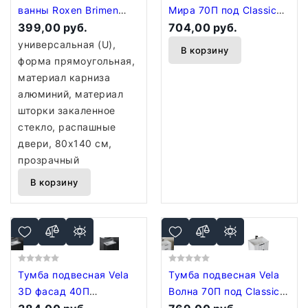
ванны Roxen Brimen
Мира 70П под Classica
52010-80B 80х140
399,00 руб.
(белый глянец)
704,00 руб.
TU271001
универсальная (U),
В корзину
форма прямоугольная,
материал карниза
алюминий, материал
шторки закаленное
стекло, распашные
двери, 80х140 см,
прозрачный
В корзину
Тумба подвесная Vela
Тумба подвесная Vela
3D фасад 40П
Волна 70П под Classica
TU271752
(белый мат) черный