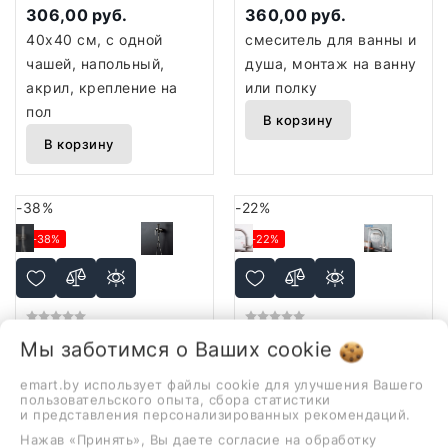
(отдельностоящий, без
306,00 руб.
360,00 руб.
отверстия под
40x40 см, с одной
смеситель для ванны и
смеситель, матовый
чашей, напольный,
душа, монтаж на ванну
черный/глянцевый
акрил, крепление на
или полку
белый)
пол
В корзину
В корзину
-38%
-22%
-38%
-22%
Гигиенический душ
Смеситель Gappo
Мы заботимся о Ваших
cookie
Gappo G7248-92
G4399
emart.by использует файлы cookie для улучшения Вашего
287,00 руб.
319,00 руб.
пользовательского опыта, сбора статистики
и представления персонализированных рекомендаций.
179,00 руб.
250,00 руб.
Нажав «Принять», Вы даете согласие на обработку
гигиенический душ,
однорычажный