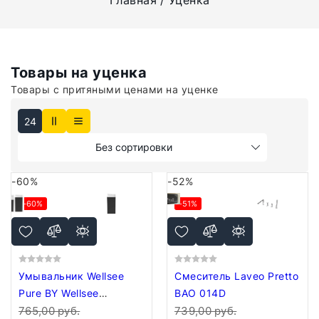
Главная
Уценка
Товары на уценка
Товары с притяными ценами на уценке
24
Без сортировки
-60%
-52%
-60%
-51%
Умывальник Wellsee
Смеситель Laveo Pretto
Pure BY Wellsee
BAO 014D
230713000
765,00 руб.
739,00 руб.