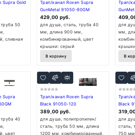
 Supra Gold
Трап/канал Roxen Supra
Трап/к
GunMetal 91050-90GM
GunMet
429,00 руб.
409,00
 труба 50
для душа, сталь, труба 40
для душ
м,
мм, длина 900 мм,
мм, дл
, сливная
комбинированный, цвет
комбин
крышки: серый
крышки
В корзину
В ко
n Supra
Трап/канал Roxen Supra
Трап/к
-60GM
Black 91050-120
Black 
389,00 руб.
319,00
 труба 40
для душа, полипропилен/
для ду
м,
сталь, труба 50 мм, длина
сталь, 
, цвет
1200 мм, комбинированный,
750 мм