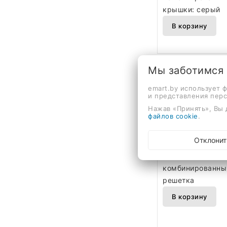
крышки: серый
В корзину
Мы заботимся
emart.by использует 
и представления пер
Трап/канал Roxen
Нажав «Принять», Вы 
файлов cookie
.
GunMetal 91060
309,00 руб.
Отклонит
для душа, сталь,
мм, длина 600 м
комбинированный
решетка
В корзину