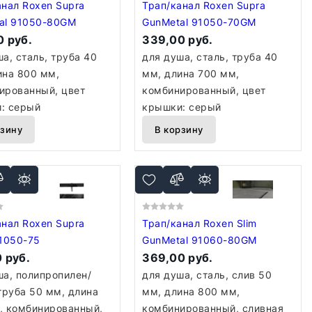
анал Roxen Supra
Трап/канал Roxen Supra
al 91050-80GM
GunMetal 91050-70GM
 руб.
339,00 руб.
а, сталь, труба 40
для душа, сталь, труба 40
ина 800 мм,
мм, длина 700 мм,
ированный, цвет
комбинированный, цвет
: серый
крышки: серый
рзину
В корзину
анал Roxen Supra
Трап/канал Roxen Slim
91050-75
GunMetal 91060-80GM
 руб.
369,00 руб.
ша, полипропилен/
для душа, сталь, слив 50
труба 50 мм, длина
мм, длина 800 мм,
, комбинированный,
комбинированный, сливная