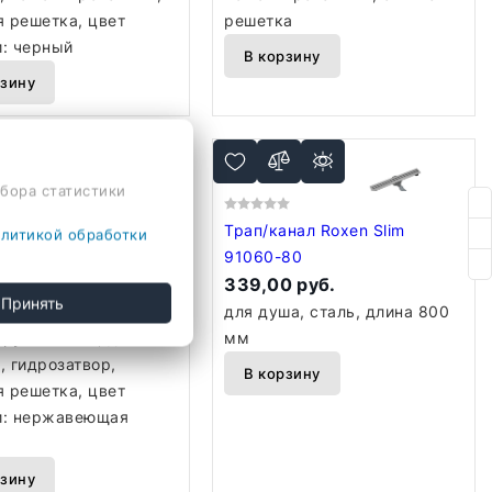
я решетка, цвет
решетка
: черный
В корзину
рзину
сбора статистики
нал Roxen Slim
Трап/канал Roxen Slim
литикой обработки
90
91060-80
 руб.
339,00 руб.
Принять
ша, полипропилен/
для душа, сталь, длина 800
труба 50 мм, длина
мм
, гидрозатвор,
В корзину
я решетка, цвет
: нержавеющая
рзину