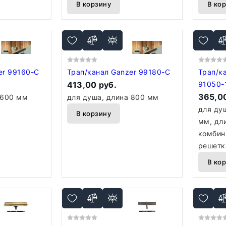
В корзину
В ко
er 99160-C
Трап/канал Ganzer 99180-C
Трап/ка
413,00 руб.
91050-
365,00
 600 мм
для душа, длина 800 мм
для душ
В корзину
мм, дл
комбин
решетк
В ко