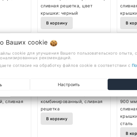
сливная решетка, цвет
сливна
крышки: черный
крышки
В корзину
В ко
 о Ваших
cookie
файлы cookie для улучшения Вашего пользовательского опыта, 
сонализированных рекомендаций.
 Slim
Трап/канал Roxen Slim
Трап/ка
даете согласие на обработку файлов cookie в соответствии с
По
-60GM
91060-120
91060-
389,00 руб.
359,00
ь
Настроить
 слив 50
для душа, сталь, слив 50
для ду
м,
мм, длина 1200 мм,
сталь, 
, сливная
комбинированный, сливная
900 мм
решетка
сливна
крышки
В корзину
сталь
В ко