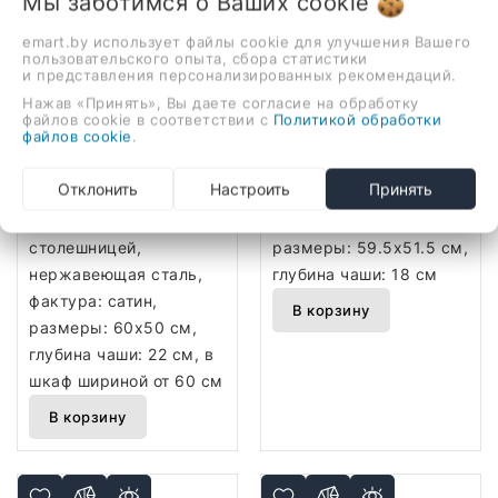
Мы заботимся о Ваших
cookie
emart.by использует файлы cookie для улучшения Вашего
пользовательского опыта, сбора статистики
и представления персонализированных рекомендаций.
Кухонная мойка
Кухонная мойка
Нажав «Принять», Вы даете согласие на обработку
Gerhans K36050B
Gerhans A12 (серый)
файлов cookie в соответствии с
Политикой обработки
файлов cookie
.
(графит)
343,04 руб.
227,39 руб.
врезная на
врезная на
Отклонить
Настроить
Принять
столешницу/врезная
столешницу,
вровень со
искусственный камень,
столешницей,
размеры: 59.5x51.5 см,
нержавеющая сталь,
глубина чаши: 18 см
фактура: сатин,
В корзину
размеры: 60x50 см,
глубина чаши: 22 см, в
шкаф шириной от 60 см
В корзину