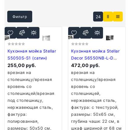
24
Фильтр
Кухонная мойка Stellar
Кухонная мойка Stellar
S5050S-S1 (сатин)
Decor S6550NB-L-D
255,00 руб.
(нано черный)
472,00 руб.
врезная на
врезная на
столешницу/врезная
столешницу/врезная
вровень со
вровень со
столешницей/врезная
столешницей,
под столешницу,
нержавеющая сталь,
нержавеющая сталь,
фактура: с текстурой,
фактура:
размеры: 50x65 см,
полированная,
глубина чаши: 22 см, в
размеры: 50x50 см,
шкаф шириной от 68 см