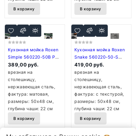
В корзину
В корзину
Кухонная мойка Roxen
Кухонная мойка Roxen
Simple 560220-50B PVD
Snake 560220-50-S
графит (с коландером и
389,00 руб.
(50*48) сатин/
419,00 руб.
дозатором)
текстурная
врезная на
врезная на
поверхность (с
столешницу,
столешницу,
коландером и
нержавеющая сталь,
нержавеющая сталь,
дозатором)
фактура: матовая,
фактура: с текстурой,
размеры: 50x48 см,
размеры: 50x48 см,
глубина чаши: 22 см
глубина чаши: 22 см
В корзину
В корзину