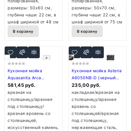
полированная,
полированная,
размеры: 50x60 см,
размеры: 50x70 см,
глубина чаши: 22 см, в
глубина чаши: 22 см, в
шкаф шириной от 48 см
шкаф шириной от 75 см
В корзину
В корзину
Кухонная мойка
Кухонная мойка Asteria
Aquasanita Arca
A6050NB-D (черный
SQA101W (alba 710)
581,45 руб.
декор)
235,00 руб.
врезная на
накладная/врезная на
столешницу/врезная
столешницу/врезная
под столешницу/
вровень со
врезная вровень со
столешницей/врезная
столешницей,
под столешницу,
искусственный камень,
нержавеющая сталь,