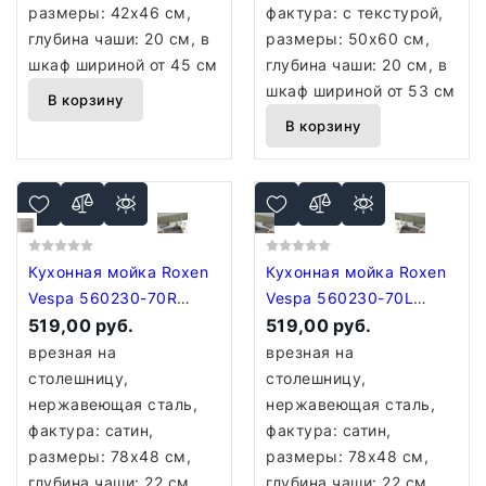
размеры: 42x46 см,
фактура: с текстурой,
глубина чаши: 20 см, в
размеры: 50x60 см,
шкаф шириной от 45 см
глубина чаши: 20 см, в
шкаф шириной от 53 см
В корзину
В корзину
Кухонная мойка Roxen
Кухонная мойка Roxen
Vespa 560230-70R
Vespa 560230-70L
сатин (с коландером и
519,00 руб.
сатин (с коландером и
519,00 руб.
дозатором)
дозатором)
врезная на
врезная на
столешницу,
столешницу,
нержавеющая сталь,
нержавеющая сталь,
фактура: сатин,
фактура: сатин,
размеры: 78x48 см,
размеры: 78x48 см,
глубина чаши: 22 см
глубина чаши: 22 см