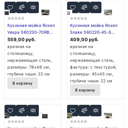
Кухонная мойка Roxen
Кухонная мойка Roxen
Vespa 560230-70RB
Snake 560220-45-S
PVD графит (с
559,00 руб.
сатин/текстурная
409,00 руб.
коландером и
поверхность (с ролл-
врезная на
врезная на
дозатором)
матом и дозатором)
столешницу,
столешницу,
нержавеющая сталь,
нержавеющая сталь,
размеры: 78x48 см,
фактура: с текстурой,
глубина чаши: 22 см
размеры: 45x45 см,
глубина чаши: 22 см
В корзину
В корзину