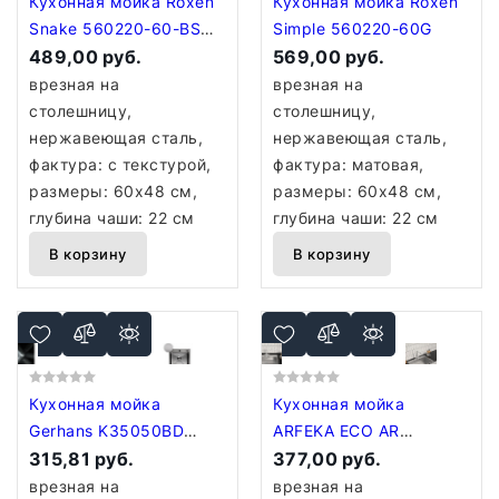
Кухонная мойка Roxen
Кухонная мойка Roxen
Snake 560220-60-BS
Simple 560220-60G
PVD графит/текстурная
489,00 руб.
569,00 руб.
поверхность (с
врезная на
врезная на
коландером и
столешницу,
столешницу,
дозатором)
нержавеющая сталь,
нержавеющая сталь,
фактура: с текстурой,
фактура: матовая,
размеры: 60x48 см,
размеры: 60x48 см,
глубина чаши: 22 см
глубина чаши: 22 см
В корзину
В корзину
Кухонная мойка
Кухонная мойка
Gerhans K35050BD
ARFEKA ECO AR
Decor (графит)
315,81 руб.
700*500 SATIN DECOR
377,00 руб.
врезная на
врезная на