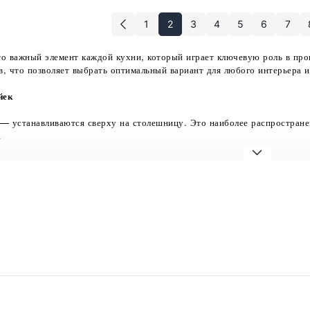
1
2
3
4
5
6
7
о важный элемент каждой кухни, который играет ключевую роль в про
в, что позволяет выбрать оптимальный вариант для любого интерьера и
йек
— устанавливаются сверху на столешницу. Это наиболее распростране
.
йки
— устанавливаются в вырез в столешнице, создавая единое целое с 
ки
— монтируются под столешницу, что облегчает уход за ней и создае
меют два отсека, что позволяет одновременно мыть посуду и овощи ил
авливаются из различных материалов:
ь
— прочный и устойчивый к коррозии материал, легко чистится и под