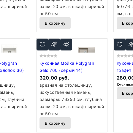
шкаф шириной
чаши: 20 см, в шкаф шириной
50x76 с
от 50 см
см, в 
В корзину
В ко
Polygran
Кухонная мойка Polygran
Кухонн
 хлопок 36)
Gals 760 (серый 14)
графит
320,00 руб.
280,00
Кухонна
ешницу,
врезная на столешницу,
амень,
искусственный камень,
В ко
см, глубина
размеры: 76x50 см, глубина
шкаф шириной
чаши: 20 см, в шкаф шириной
от 50 см
В корзину