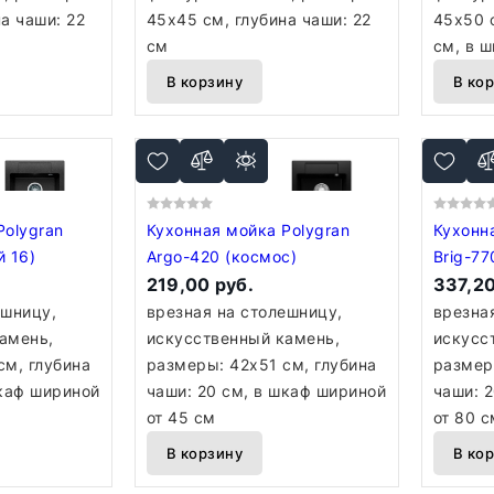
а чаши: 22
45x45 см, глубина чаши: 22
45x50 с
см
см, в 
В корзину
В ко
Polygran
Кухонная мойка Polygran
Кухонн
й 16)
Argo-420 (космос)
Brig-77
219,00 руб.
337,20
ешницу,
врезная на столешницу,
врезна
амень,
искусственный камень,
искусс
см, глубина
размеры: 42x51 см, глубина
размер
шкаф шириной
чаши: 20 см, в шкаф шириной
чаши: 
от 45 см
от 80 с
В корзину
В ко