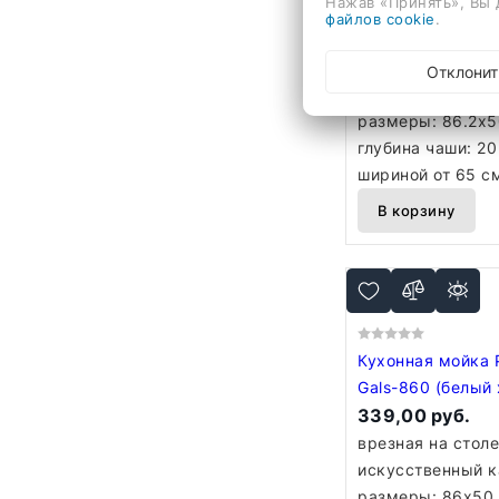
Нажав «Принять», Вы 
Gals-862 (песочн
файлов cookie
.
351,00 руб.
врезная на стол
Отклонит
искусственный к
размеры: 86.2x5
глубина чаши: 20
шириной от 65 с
В корзину
Кухонная мойка 
Gals-860 (белый 
339,00 руб.
врезная на стол
искусственный к
размеры: 86x50 