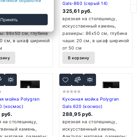
литикой обработки
0 (черный 16)
Gals-860 (серый 14)
 руб.
325,61 руб.
я на столешницу,
врезная на столешницу,
Принять
твенный камень,
искусственный камень,
ы: 86x50 см, глубина
размеры: 86x50 см, глубина
20 см, в шкаф шириной
чаши: 20 см, в шкаф шириной
м
от 50 см
рзину
В корзину
ая мойка Polygran
Кухонная мойка Polygran
0 (космос)
Gals 620 (космос)
 руб.
288,95 руб.
я на столешницу,
врезная на столешницу,
твенный камень,
искусственный камень,
а: матовая, размеры:
фактура: матовая, размеры: