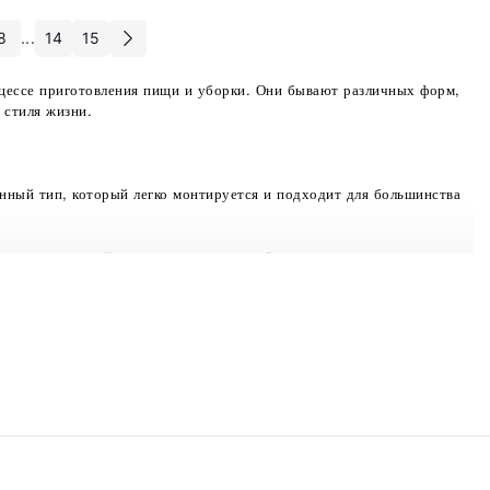
8
...
14
15
цессе приготовления пищи и уборки. Они бывают различных форм,
 стиля жизни.
нный тип, который легко монтируется и подходит для большинства
поверхностью. Этот вариант выглядит более эстетично и
т чистый и аккуратный вид.
и использовать один отсек для мытья, а другой для слива.
ходит для большинства кухонь.