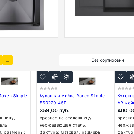
Без сортировки
Roxen Simple
Кухонная мойка Roxen Simple
Кухонн
560220-45B
AR мой
359,00 руб.
коланде
400,00
ешницу,
врезная на столешницу,
врезна
аль,
нержавеющая сталь,
нержав
я, размеры:
фактура: матовая, размеры:
фактур