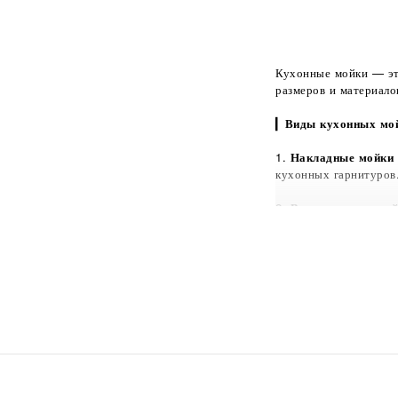
Кухонные мойки — эт
размеров и материало
▎
Виды кухонных мо
1.
Накладные мойки
кухонных гарнитуров
2.
Встраиваемые мо
современно.
3.
Подстольные мой
4.
Двойные мойки
— и
▎
Материалы
Кухонные мойки изгот
-
Нержавеющая стал