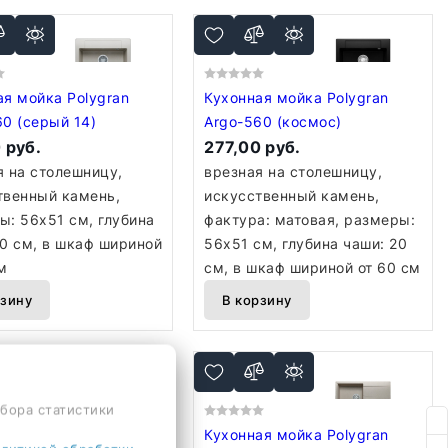
ая мойка Polygran
Кухонная мойка Polygran
60 (серый 14)
Argo-560 (космос)
 руб.
277,00 руб.
я на столешницу,
врезная на столешницу,
твенный камень,
искусственный камень,
ы: 56x51 см, глубина
фактура: матовая, размеры:
20 см, в шкаф шириной
56x51 см, глубина чаши: 20
м
см, в шкаф шириной от 60 см
рзину
В корзину
сбора статистики
ая мойка Polygran
Кухонная мойка Polygran