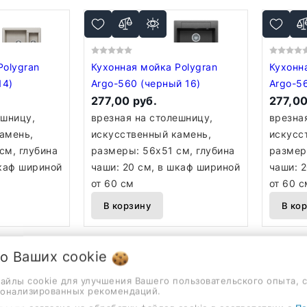
Polygran
Кухонная мойка Polygran
Кухонн
14)
Argo-560 (черный 16)
Argo-5
277,00 руб.
277,00
ешницу,
врезная на столешницу,
врезна
амень,
искусственный камень,
искусс
см, глубина
размеры: 56x51 см, глубина
размер
шкаф шириной
чаши: 20 см, в шкаф шириной
чаши: 
от 60 см
от 60 с
В корзину
В ко
 о Ваших
cookie
файлы cookie для улучшения Вашего пользовательского опыта, 
сонализированных рекомендаций.
Polygran
Кухонная мойка Polygran
Кухонн