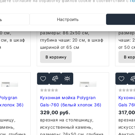
даете согласие на обработку файлов cookie в соответствии с
По
ый 302)
Gals-862 (белый хлопок 36)
Gals-86
353,00 руб.
325,61
ешницу,
врезная на столешницу,
врезна
ь
Настроить
амень,
искусственный камень,
искусс
0 см,
размеры: 86.2x50 см,
размер
 см, в шкаф
глубина чаши: 20 см, в шкаф
чаши: 
м
шириной от 65 см
от 50 с
В корзину
В ко
Polygran
Кухонная мойка Polygran
Кухонн
хлопок 36)
Gals-760 (белый хлопок 36)
Gals 76
329,00 руб.
317,00
ешницу,
врезная на столешницу,
врезна
амень,
искусственный камень,
искусс
см, глубина
размеры: 76x50 см, глубина
фактур