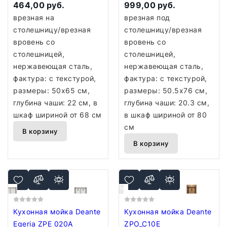
(нано черный)
464,00 руб.
999,00 руб.
врезная на
врезная под
столешницу/врезная
столешницу/врезная
вровень со
вровень со
столешницей,
столешницей,
нержавеющая сталь,
нержавеющая сталь,
фактура: с текстурой,
фактура: с текстурой,
размеры: 50x65 см,
размеры: 50.5x76 см,
глубина чаши: 22 см, в
глубина чаши: 20.3 см,
шкаф шириной от 68 см
в шкаф шириной от 80
см
В корзину
В корзину
Кухонная мойка Deante
Кухонная мойка Deante
Egeria ZPE 020A
ZPO_C10E