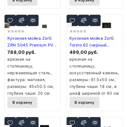
В корзину
В корзину
Кухонная мойка ZorG
Кухонная мойка ZorG
ZRN 5045 Premium PVD
Torino 62 (черный
Gunblack
788,00 руб.
оникс)
499,00 руб.
врезная на
врезная на
столешницу,
столешницу,
нержавеющая сталь,
искусственный камень,
фактура: матовая,
размеры: 61.5x50 см,
размеры: 45x50.5 см,
глубина чаши: 18 см, в
глубина чаши: 20 см
шкаф шириной от 40 см
В корзину
В корзину