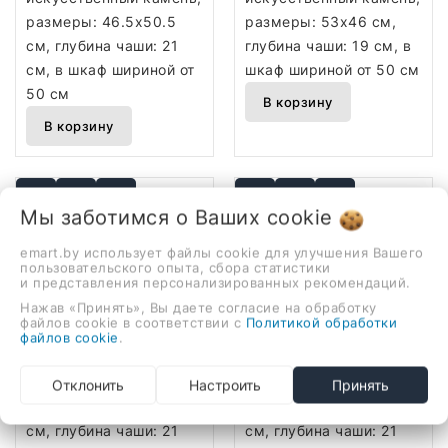
размеры: 46.5x50.5
размеры: 53x46 см,
см, глубина чаши: 21
глубина чаши: 19 см, в
см, в шкаф шириной от
шкаф шириной от 50 см
50 см
В корзину
В корзину
Мы заботимся о Ваших
cookie
emart.by использует файлы cookie для улучшения Вашего
Кухонная мойка ZorG
Кухонная мойка ZorG
пользовательского опыта, сбора статистики
и представления персонализированных рекомендаций.
Como 46 (песчаный
Como 46 (белый
Нажав «Принять», Вы даете согласие на обработку
берег)
399,00 руб.
камень)
399,00 руб.
файлов cookie в соответствии с
Политикой обработки
врезная на
врезная на
файлов cookie
.
столешницу,
столешницу,
искусственный камень,
искусственный камень,
Отклонить
Настроить
Принять
размеры: 46.5x50.5
размеры: 46.5x50.5
см, глубина чаши: 21
см, глубина чаши: 21