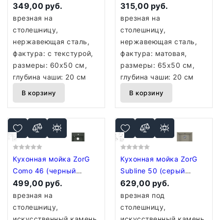
600*500 Satin Decor
349,00 руб.
650*500 R SATIN
315,00 руб.
Volcanic Rock
врезная на
врезная на
столешницу,
столешницу,
нержавеющая сталь,
нержавеющая сталь,
фактура: с текстурой,
фактура: матовая,
размеры: 60x50 см,
размеры: 65x50 см,
глубина чаши: 20 см
глубина чаши: 20 см
В корзину
В корзину
Кухонная мойка ZorG
Кухонная мойка ZorG
Como 46 (черный
Subline 50 (серый
оникс)
499,00 руб.
жемчуг)
629,00 руб.
врезная на
врезная под
столешницу,
столешницу,
искусственный камень,
искусственный камень,