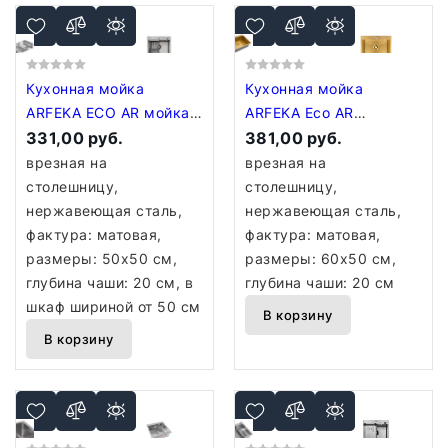
Кухонная мойка
Кухонная мойка
ARFEKA ECO AR мойка
ARFEKA Eco AR
500*500, коландер,
331,00 руб.
600*500 Golden PVD
381,00 руб.
дозатор SATIN
Nano
врезная на
врезная на
столешницу,
столешницу,
нержавеющая сталь,
нержавеющая сталь,
фактура: матовая,
фактура: матовая,
размеры: 50x50 см,
размеры: 60x50 см,
глубина чаши: 20 см, в
глубина чаши: 20 см
шкаф шириной от 50 см
В корзину
В корзину