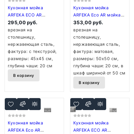
Кухонная мойка
Кухонная мойка
ARFEKA ECO AR
ARFEKA Eco AR мойка
450*450 SATIN DECOR
295,00 руб.
500*500, коландер G,
353,00 руб.
(настольная)
дозатор Satin
врезная на
врезная на
столешницу,
столешницу,
нержавеющая сталь,
нержавеющая сталь,
фактура: с текстурой,
фактура: матовая,
размеры: 45x45 см,
размеры: 50x50 см,
глубина чаши: 20 см
глубина чаши: 20 см, в
шкаф шириной от 50 см
В корзину
В корзину
Кухонная мойка
Кухонная мойка
ARFEKA Eco AR
ARFEKA ECO AR