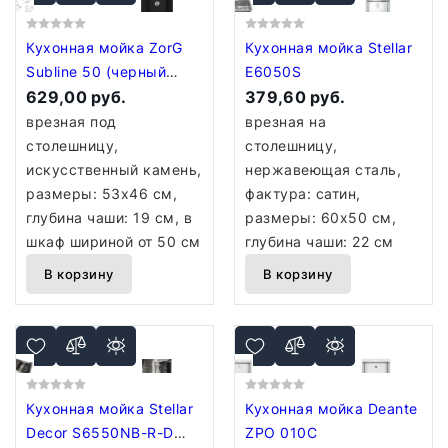
Кухонная мойка ZorG
Кухонная мойка Stellar
Subline 50 (черный
E6050S
опал)
629,00 руб.
379,60 руб.
врезная под
врезная на
столешницу,
столешницу,
искусственный камень,
нержавеющая сталь,
размеры: 53x46 см,
фактура: сатин,
глубина чаши: 19 см, в
размеры: 60x50 см,
шкаф шириной от 50 см
глубина чаши: 22 см
В корзину
В корзину
Кухонная мойка Stellar
Кухонная мойка Deante
Decor S6550NB-R-D
ZPO 010C