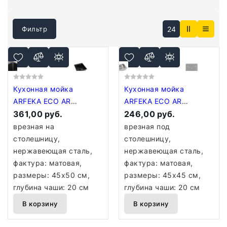
24
Фильтр
Кухонная мойка
Кухонная мойка
ARFEKA ECO AR
ARFEKA ECO AR
450*500 BLACK PVD
361,00 руб.
450*450 SATIN
246,00 руб.
NANO
врезная на
врезная под
столешницу,
столешницу,
нержавеющая сталь,
нержавеющая сталь,
фактура: матовая,
фактура: матовая,
размеры: 45x50 см,
размеры: 45x45 см,
глубина чаши: 20 см
глубина чаши: 20 см
В корзину
В корзину