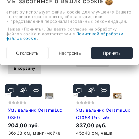
Мы заботимся о Ваших
cookie
Умывальник CeramaLux
Умывальник CeramaLux
emart.by использует файлы cookie для улучшения Вашего
N9439
C1107
пользовательского опыта, сбора статистики
358,00 руб.
351,00 руб.
и представления персонализированных рекомендаций.
45.5x45.5 см, с одной
35.5x35.5 см, чаша,
Нажав «Принять», Вы даете согласие на обработку
файлов cookie в соответствии с
Политикой обработки
чашей, накладной,
накладной, санитарная
файлов cookie
.
санитарная керамика,
керамика, крепление
крепление на
на столешницу
Отклонить
Настроить
Принять
столешницу
В корзину
В корзину
Умывальник CeramaLux
Умывальник CeramaLux
9359
C1068 (белый/
204,00 руб.
золотистый)
337,00 руб.
36x38 см, мини-мойка
45x40 см, чаша,