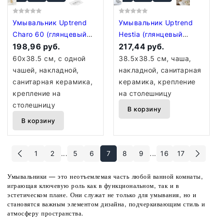
Умывальник Uptrend
Умывальник Uptrend
Charo 60 (глянцевый
Hestia (глянцевый
белый)
198,96 руб.
белый)
217,44 руб.
60x38.5 см, с одной
38.5x38.5 см, чаша,
чашей, накладной,
накладной, санитарная
санитарная керамика,
керамика, крепление
крепление на
на столешницу
столешницу
В корзину
В корзину
1
2
...
5
6
7
8
9
...
16
17
Умывальники — это неотъемлемая часть любой ванной комнаты,
играющая ключевую роль как в функциональном, так и в
эстетическом плане. Они служат не только для умывания, но и
становятся важным элементом дизайна, подчеркивающим стиль и
атмосферу пространства.