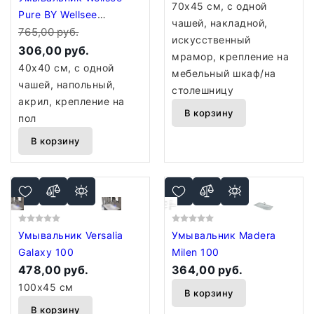
70x45 см, с одной
Pure BY Wellsee
чашей, накладной,
230713000
765,00 руб.
искусственный
(отдельностоящий, без
306,00 руб.
мрамор, крепление на
отверстия под
40x40 см, с одной
мебельный шкаф/на
смеситель, матовый
чашей, напольный,
столешницу
черный/глянцевый
акрил, крепление на
В корзину
белый)
пол
В корзину
Умывальник Versalia
Умывальник Madera
Galaxy 100
Milen 100
478,00 руб.
364,00 руб.
100x45 см
В корзину
В корзину