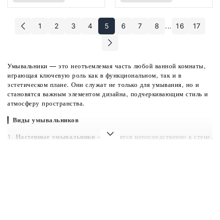
1
2
3
4
5
6
7
8
...
16
17
Умывальники — это неотъемлемая часть любой ванной комнаты,
играющая ключевую роль как в функциональном, так и в
эстетическом плане. Они служат не только для умывания, но и
становятся важным элементом дизайна, подчеркивающим стиль и
атмосферу пространства.
▎
Виды умывальников
1.
Настенные умывальники
— крепятся непосредственно к стене,
освобождая пространство на полу. Идеально подходят для
небольших ванных комнат, создавая ощущение легкости.
2.
Тумбовые умывальники
— встроены в тумбу, что позволяет
эффективно использовать пространство для хранения косметики и
бытовых принадлежностей. Они часто имеют стильный дизайн и
могут стать центральным элементом ванной.
3.
Умывальники с пьедесталом
— классический вариант,