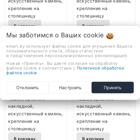
искусственный камень,
искусственный камень,
крепление на
крепление на
столешницу
столешницу
В корзину
В корзину
Мы заботимся о Ваших
cookie
emart.by использует файлы cookie для улучшения Вашего
пользовательского опыта, сбора статистики
и представления персонализированных рекомендаций.
Нажав «Принять», Вы даете согласие на обработку
файлов cookie в соответствии с
Умывальник Roxen Mila
Умывальник Roxen Mila
Политикой обработки
файлов cookie
.
90 3001190
100 30011100
340,00 руб.
360,00 руб.
Отклонить
Настроить
Принять
90x45 см, с одной
100x45 см, с одной
чашей, врезной/
чашей, врезной/
накладной,
накладной,
искусственный камень,
искусственный камень,
крепление на
крепление на
столешницу
столешницу
В корзину
В корзину