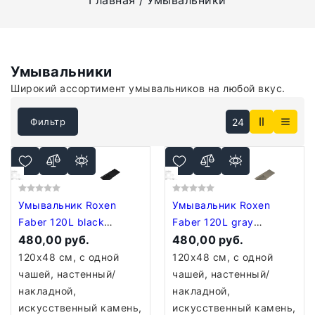
Главная
Умывальники
Умывальники
Широкий ассортимент умывальников на любой вкус.
24
Фильтр
Умывальник Roxen
Умывальник Roxen
Faber 120L black
Faber 120L gray
30010120L-B
480,00 руб.
30010120L-DG
480,00 руб.
120x48 см, с одной
120x48 см, с одной
чашей, настенный/
чашей, настенный/
накладной,
накладной,
искусственный камень,
искусственный камень,