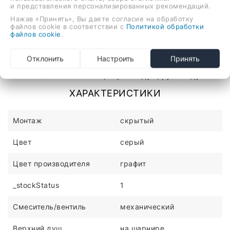
и представления персонализированных рекомендаций.
Нажав «Принять», Вы даете согласие на обработку
файлов cookie в соответствии с
Политикой обработки
файлов cookie
.
Описание
Отзывы
Отклонить
Настроить
Принять
душевая система (с верхним душем), скрытый монтаж,
механический смеситель, верхний душ, ручной душ
ХАРАКТЕРИСТИКИ
Монтаж
скрытый
Цвет
серый
Цвет производителя
графит
_stockStatus
1
Смеситель/вентиль
механический
Верхний душ
на шарнире