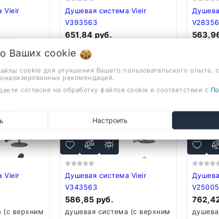
ir
Душевая система Vieir
Душевая 
V393563
V2835
651,84 руб.
563,96
 (с верхним
душевая система (с верхним
душева
 о Ваших
cookie
 монтаж,
душем), скрытый монтаж,
душем)
еситель,
механический смеситель,
механи
файлы cookie для улучшения Вашего пользовательского опыта, 
сонализированных рекомендаций.
чной душ
верхний душ 250 мм, ручной
верхни
даете согласие на обработку файлов cookie в соответствии с
По
душ
В ко
В корзину
ь
Настроить
ir
Душевая система Vieir
Душевая 
V343563
V25005
586,85 руб.
762,42
 (с верхним
душевая система (с верхним
душева