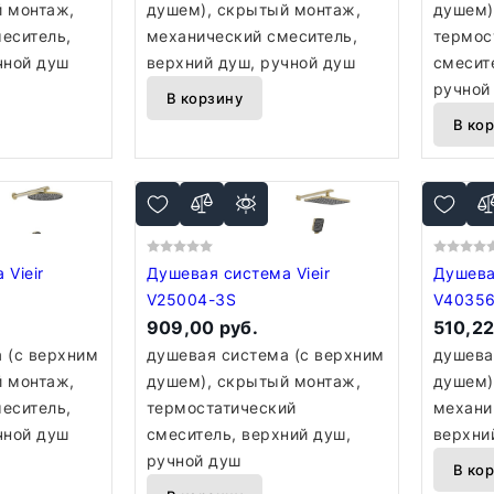
 монтаж,
душем), скрытый монтаж,
душем)
еситель,
механический смеситель,
термос
чной душ
верхний душ, ручной душ
смесит
ручной
В корзину
В ко
ir
Душевая система Vieir
Душевая 
V25004-3S
V4035
909,00 руб.
510,22
 (с верхним
душевая система (с верхним
душева
 монтаж,
душем), скрытый монтаж,
душем)
еситель,
термостатический
механи
чной душ
смеситель, верхний душ,
верхни
ручной душ
В ко