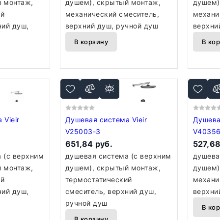
 монтаж,
душем), скрытый монтаж,
душем)
ий
механический смеситель,
механи
ний душ,
верхний душ, ручной душ
верхни
В корзину
В ко
ir
Душевая система Vieir
Душевая 
V25003-3
V4035
651,84 руб.
527,68
 (с верхним
душевая система (с верхним
душева
 монтаж,
душем), скрытый монтаж,
душем)
ий
термостатический
механи
ний душ,
смеситель, верхний душ,
верхни
ручной душ
В ко
В корзину