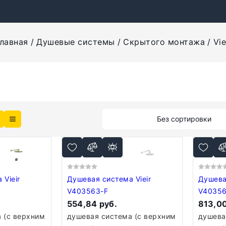
лавная
Душевые системы
Скрытого монтажа
Vie
Без сортировки
ir
Душевая система Vieir
Душевая 
V403563-F
V4035
554,84 руб.
813,00
 (с верхним
душевая система (с верхним
душева