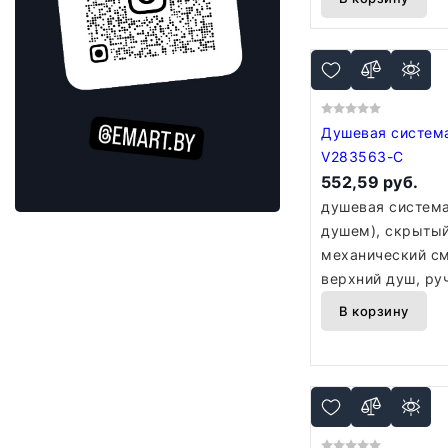
Душевая система Vie
V283563-C
552,59 руб.
душевая система
душем), скрытый
механический см
верхний душ, ру
В корзину