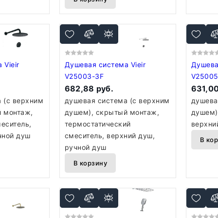
ir
Душевая система Vieir
Душевая 
V25003-3F
V25005
682,88 руб.
631,00
 (с верхним
душевая система (с верхним
душева
 монтаж,
душем), скрытый монтаж,
душем)
еситель,
термостатический
верхни
чной душ
смеситель, верхний душ,
В ко
ручной душ
В корзину