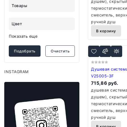
душем), скрытый
Товары
термостатическ
смеситель, верх
ручной душ
Цвет
В корзину
Показать еще
Подобрать
Очистить
Душевая система Vie
INSTAGRAM
V25005-3F
715,86 руб.
душевая система
душем), скрытый
термостатическ
смеситель, верх
ручной душ
В корзину