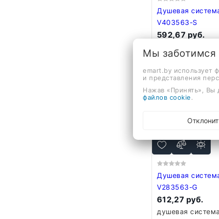
Душевая система Vie
V403563-S
592,67 руб.
душевая система
Мы заботимся
душем), скрытый
механический см
emart.by использует 
и представления пер
верхний душ, ру
Нажав «Принять», Вы 
файлов cookie
.
В корзину
Отклонит
Душевая система Vie
V283563-G
612,27 руб.
душевая система