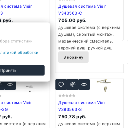
система Vieir
Душевая система Vieir
63
V343563-C
 руб.
705,00 руб.
я система (с верхним
душевая система (с верхним
, скрытый монтаж,
душем), скрытый монтаж,
ческий смеситель,
механический смеситель,
сбора статистики
й душ, ручной душ
верхний душ, ручной душ
литикой обработки
рзину
В корзину
Принять
система Vieir
Душевая система Vieir
-3G
V393563-S
 руб.
750,78 руб.
я система (с верхним
душевая система (с верхним