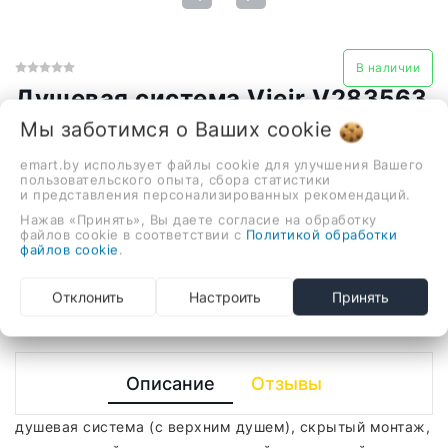
В наличии
Душевая система Vieir V283563
559,98 руб.
Мы заботимся о Ваших
cookie
emart.by использует файлы cookie для улучшения Вашего
пользовательского опыта, сбора статистики
и представления персонализированных рекомендаций.
душевая система (с верхним душем), скрытый монтаж,
механический смеситель, верхний душ, ручной душ
Нажав «Принять», Вы даете согласие на обработку
файлов cookie в соответствии с
Политикой обработки
-
+
файлов cookie
.
В корзину
Отклонить
Настроить
Принять
Описание
Отзывы
душевая система (с верхним душем), скрытый монтаж,