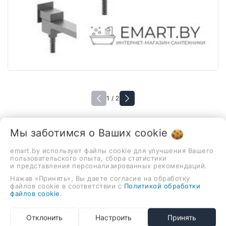
1 / 2
Мы заботимся о Ваших
cookie
В наличии
Душевая система Vieir V25006-
emart.by использует файлы cookie для улучшения Вашего
пользовательского опыта, сбора статистики
3G
и представления персонализированных рекомендаций.
1 026,00 руб.
Нажав «Принять», Вы даете согласие на обработку
файлов cookie в соответствии с
Политикой обработки
файлов cookie
.
душевая система (с верхним душем), скрытый монтаж,
Отклонить
Настроить
Принять
термостатический смеситель, верхний душ, ручной душ