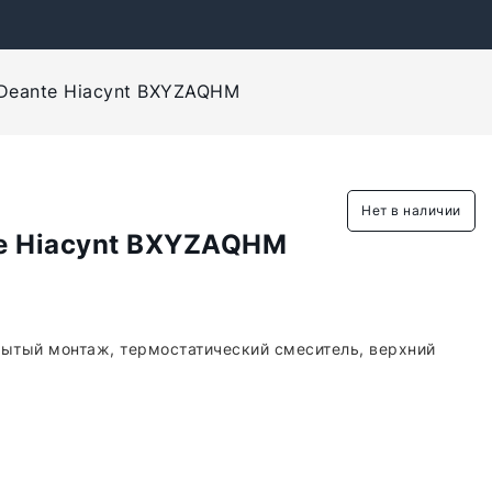
Deante Hiacynt BXYZAQHM
Нет в наличии
e Hiacynt BXYZAQHM
рытый монтаж, термостатический смеситель, верхний