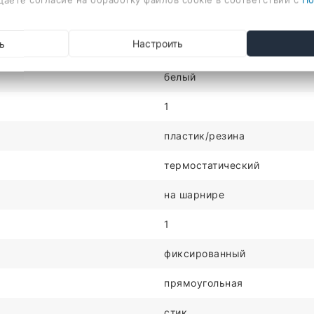
скрытый
ь
Настроить
белый
белый
1
пластик/резина
термостатический
на шарнире
1
фиксированный
прямоугольная
стик