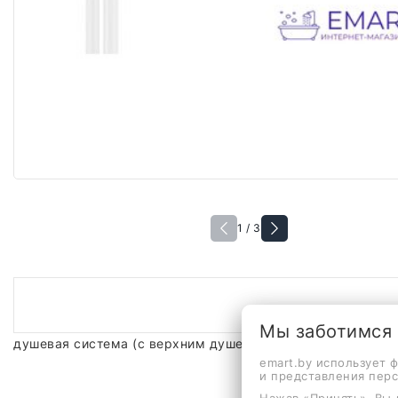
1 / 3
Мы заботимся
душевая система (с верхним душем), скрытый монтаж, т
emart.by использует 
и представления пер
Нажав «Принять», Вы 