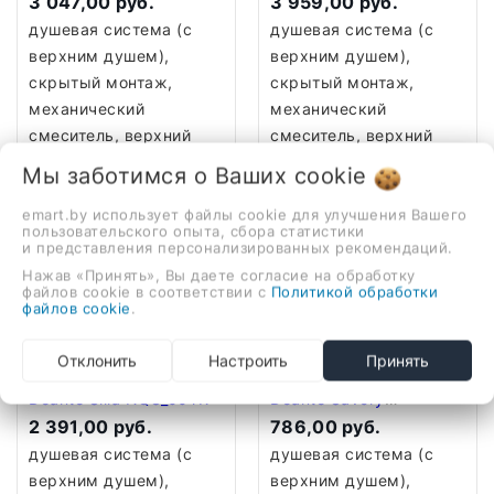
3 047,00 руб.
3 959,00 руб.
душевая система (с
душевая система (с
верхним душем),
верхним душем),
скрытый монтаж,
скрытый монтаж,
механический
механический
смеситель, верхний
смеситель, верхний
душ 250 мм, ручной
душ 250 мм, ручной
Мы заботимся о Ваших
cookie
душ 32 мм
душ 32 мм
emart.by использует файлы cookie для улучшения Вашего
В корзину
В корзину
пользовательского опыта, сбора статистики
и представления персонализированных рекомендаций.
Нажав «Принять», Вы даете согласие на обработку
файлов cookie в соответствии с
Политикой обработки
файлов cookie
.
Отклонить
Настроить
Принять
Душевая система
Душевая система
Deante Silia NQS_00YK
Deante Savory
2 391,00 руб.
NAC_09SP
786,00 руб.
душевая система (с
душевая система (с
верхним душем),
верхним душем),