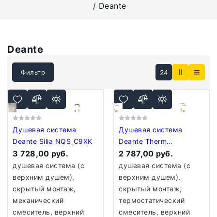
Deante
Deante
24
Фильтр
Душевая система
Душевая система
Deante Silia NQS_C9XK
Deante Therm
3 728,00 руб.
BXYZREBT
2 787,00 руб.
душевая система (с
душевая система (с
верхним душем),
верхним душем),
скрытый монтаж,
скрытый монтаж,
механический
термостатический
смеситель, верхний
смеситель, верхний