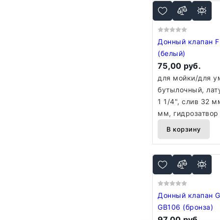
Донный клапан Fi
(белый)
75,00 руб.
для мойки/для у
бутылочный, лат
1 1/4", слив 32 м
мм, гидрозатвор
В корзину
Донный клапан G
GB106 (бронза)
97,00 руб.