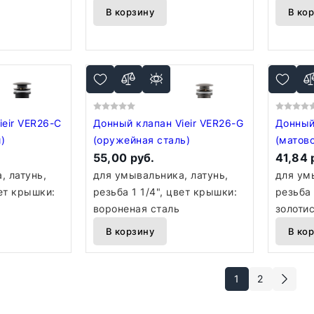
В корзину
В ко
ieir VER26-C
Донный клапан Vieir VER26-G
Донный 
)
(оружейная сталь)
(матово
55,00 руб.
41,84 
, латунь,
для умывальника, латунь,
для ум
вет крышки:
резьба 1 1/4", цвет крышки:
резьба 
вороненая сталь
золоти
В корзину
В ко
1
2