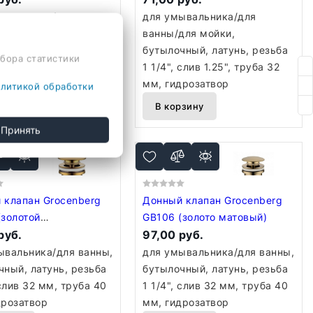
ывальника/для ванны,
для умывальника/для
чный, латунь, резьба
ванны/для мойки,
 слив 32 мм, труба 40
бутылочный, латунь, резьба
сбора статистики
мбинированный
1 1/4", слив 1.25", труба 32
мм, гидрозатвор
литикой обработки
рзину
В корзину
Принять
 клапан Grocenberg
Донный клапан Grocenberg
(золотой
GB106 (золото матовый)
ованный)
руб.
97,00 руб.
ывальника/для ванны,
для умывальника/для ванны,
чный, латунь, резьба
бутылочный, латунь, резьба
 слив 32 мм, труба 40
1 1/4", слив 32 мм, труба 40
дрозатвор
мм, гидрозатвор