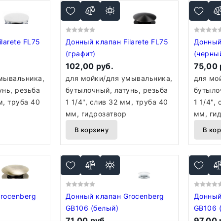
larete FL75
Донный клапан Filarete FL75
Донный 
(графит)
(черны
102,00 руб.
75,00 
мывальника,
для мойки/для умывальника,
для мо
унь, резьба
бутылочный, латунь, резьба
бутыло
м, труба 40
1 1/4", слив 32 мм, труба 40
1 1/4",
мм, гидрозатвор
мм, ги
В корзину
В ко
rocenberg
Донный клапан Grocenberg
Донный
GB106 (белый)
GB106 
71,00 руб.
97,00 