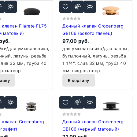
клапан Filarete FL75
Донный клапан Grocenberg
й матовый)
GB106 (золото глянец)
руб.
97,00 руб.
йки/для умывальника,
для умывальника/для ванны,
чный, латунь, резьба
бутылочный, латунь, резьба
 слив 32 мм, труба 40
1 1/4", слив 32 мм, труба 40
дрозатвор
мм, гидрозатвор
рзину
В корзину
 клапан Grocenberg
Донный клапан Grocenberg
(графит)
GB106 (черный матовый)
руб.
71,00 руб.