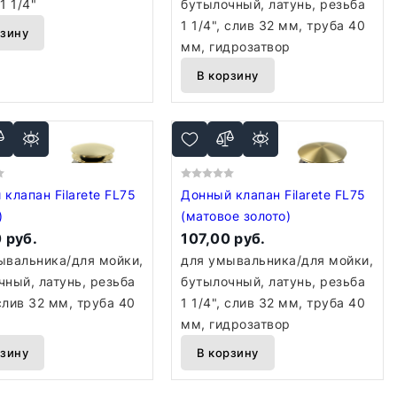
1 1/4"
бутылочный, латунь, резьба
1 1/4", слив 32 мм, труба 40
рзину
мм, гидрозатвор
В корзину
клапан Filarete FL75
Донный клапан Filarete FL75
)
(матовое золото)
 руб.
107,00 руб.
ывальника/для мойки,
для умывальника/для мойки,
чный, латунь, резьба
бутылочный, латунь, резьба
 слив 32 мм, труба 40
1 1/4", слив 32 мм, труба 40
мм, гидрозатвор
рзину
В корзину