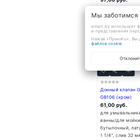
для умывальника
Мы заботимся
бутылочный, лат
1 1/4", слив 1.25"
emart.by использует 
мм, гидрозатвор
и представления пер
Нажав «Принять», Вы 
В корзину
файлов cookie
.
Отклонит
Донный клапан G
GB106 (хром)
61,00 руб.
для умывальник
ванны/для мойки
бутылочный, лат
1 1/4", слив 32 м