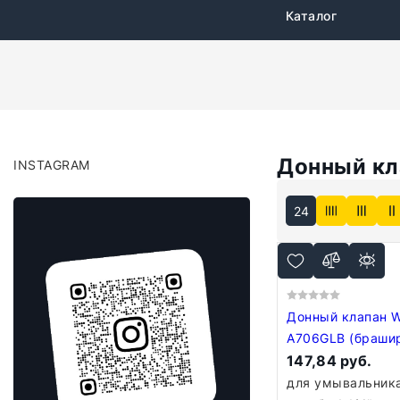
Каталог
Донный кл
INSTAGRAM
24
Донный клапан W
A706GLB (браши
золото)
147,84 руб.
для умывальника