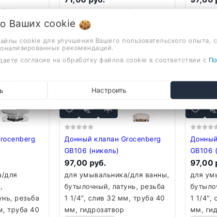
/для ванны,
для умывальника/для ванны,
для ум
 о Ваших
cookie
унь, резьба
бутылочный, латунь, резьба
бутыло
, труба 32
1 1/4", слив 1.25", труба 32
1 1/4",
файлы cookie для улучшения Вашего пользовательского опыта, 
мм, гидрозатвор
мм, ко
сонализированных рекомендаций.
даете согласие на обработку файлов cookie в соответствии с
По
В корзину
В ко
ь
Настроить
rocenberg
Донный клапан Grocenberg
Донный
GB106 (никель)
GB106 
97,00 руб.
брашир
97,00 
а/для
для умывальника/для ванны,
для ум
,
бутылочный, латунь, резьба
бутыло
унь, резьба
1 1/4", слив 32 мм, труба 40
1 1/4",
м, труба 40
мм, гидрозатвор
мм, ги