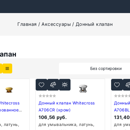
Главная
Аксессуары
Донный клапан
апан
Без сортировки
hitecross
Донный клапан Whitecross
Донный
рованное
A706CR (хром)
A706BL
106,56 руб.
131,40
, латунь,
для умывальника, латунь,
для ум