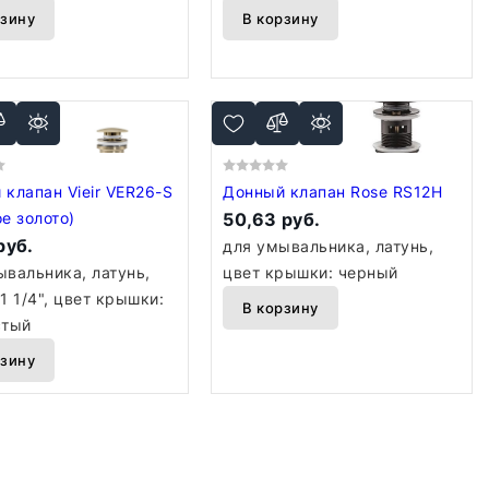
рзину
В корзину
клапан Vieir VER26-S
Донный клапан Rose RS12H
е золото)
50,63 руб.
руб.
для умывальника, латунь,
ывальника, латунь,
цвет крышки: черный
1 1/4", цвет крышки:
В корзину
стый
рзину