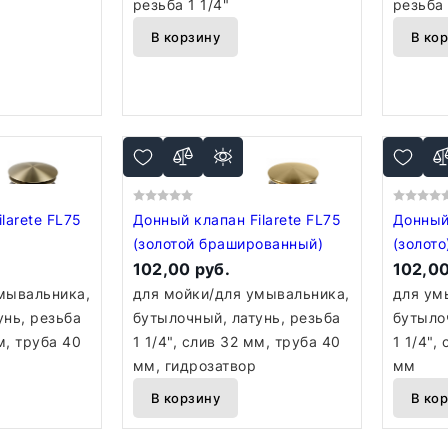
резьба 1 1/4"
резьба 
В корзину
В ко
larete FL75
Донный клапан Filarete FL75
Донный 
(золотой брашированный)
(золото
102,00 руб.
102,00
мывальника,
для мойки/для умывальника,
для ум
унь, резьба
бутылочный, латунь, резьба
бутыло
м, труба 40
1 1/4", слив 32 мм, труба 40
1 1/4",
мм, гидрозатвор
мм
В корзину
В ко