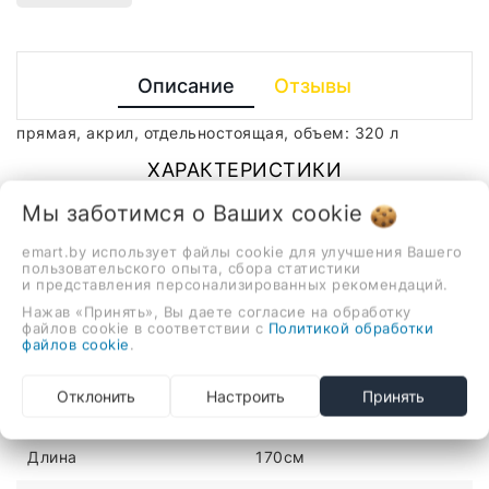
Описание
Отзывы
прямая, акрил, отдельностоящая, объем: 320 л
ХАРАКТЕРИСТИКИ
Мы заботимся о Ваших
cookie
Материал
акрил
emart.by использует файлы cookie для улучшения Вашего
пользовательского опыта, сбора статистики
Цвет
белый
и представления персонализированных рекомендаций.
Нажав «Принять», Вы даете согласие на обработку
Цвет производителя
белый глянец
файлов cookie в соответствии с
Политикой обработки
файлов cookie
.
Высота
58см
Отклонить
Настроить
Принять
_stockStatus
1
Длина
170см