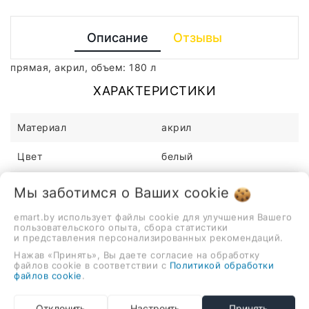
Описание
Отзывы
прямая, акрил, объем: 180 л
ХАРАКТЕРИСТИКИ
Материал
акрил
Цвет
белый
Высота
44см
Мы заботимся о Ваших
cookie
_stockStatus
1
emart.by использует файлы cookie для улучшения Вашего
пользовательского опыта, сбора статистики
и представления персонализированных рекомендаций.
Длина
160см
Нажав «Принять», Вы даете согласие на обработку
файлов cookie в соответствии с
Политикой обработки
Ширина
75см
файлов cookie
.
Смеситель
нет
Отклонить
Настроить
Принять