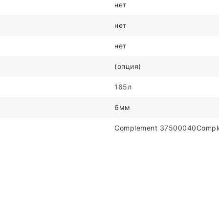
нет
нет
нет
(опция)
165л
6мм
Complement 37500040Compl