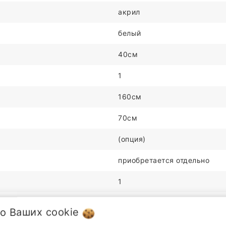
акрил
белый
40см
1
160см
70см
(опция)
приобретается отдельно
1
(опция)
 о Ваших
cookie
приобретаются отдельно