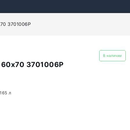
x70 3701006P
В наличии
 160x70 3701006P
165 л