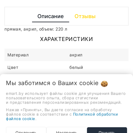
Описание
Отзывы
прямая, акрил, объем: 220 л
ХАРАКТЕРИСТИКИ
Материал
акрил
Цвет
белый
Высота
43см
Мы заботимся о Ваших
cookie
_stockStatus
1
emart.by использует файлы cookie для улучшения Вашего
пользовательского опыта, сбора статистики
и представления персонализированных рекомендаций.
Длина
160см
Нажав «Принять», Вы даете согласие на обработку
файлов cookie в соответствии с
Политикой обработки
Ширина
80см
файлов cookie
.
Смеситель
нет
Отклонить
Настроить
Принять