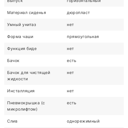
Выпуск
горизонтальный
Материал сиденья
дюропласт
Умный унитаз
нет
Форма чаши
прямоугольная
Функция биде
нет
Бачок
есть
Бачок для чистящей
нет
жидкости
Инсталляция
нет
Пневмокрышка (с
есть
микролифтом)
Слив
однорежимный