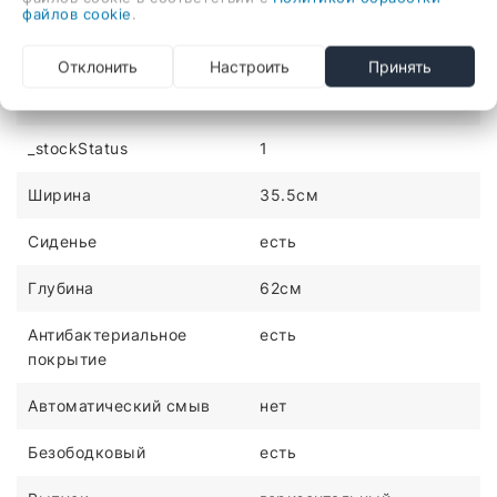
Монтаж
напольный
файлов cookie
.
Цвет
белый
Отклонить
Настроить
Принять
Высота
80.5см
_stockStatus
1
Ширина
35.5см
Сиденье
есть
Глубина
62см
Антибактериальное
есть
покрытие
Автоматический смыв
нет
Безободковый
есть