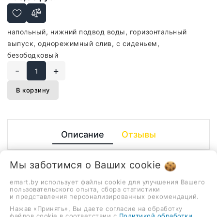
напольный, нижний подвод воды, горизонтальный
выпуск, однорежимный слив, с сиденьем,
безободковый
-
+
В корзину
Описание
Отзывы
напольный, нижний подвод воды, горизонтальный
Мы заботимся о Ваших
cookie
выпуск, однорежимный слив, с сиденьем,
безободковый
emart.by использует файлы cookie для улучшения Вашего
пользовательского опыта, сбора статистики
ХАРАКТЕРИСТИКИ
и представления персонализированных рекомендаций.
Нажав «Принять», Вы даете согласие на обработку
файлов cookie в соответствии с
Политикой обработки