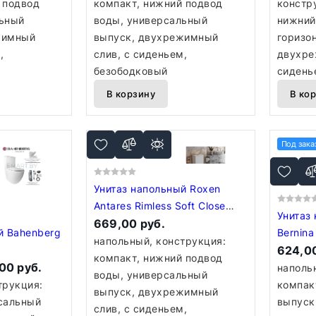
 подвод
компакт, нижний подвод
констр
льный
воды, универсальный
нижний
жимный
выпуск, двухрежимный
горизо
,
слив, с сиденьем,
двухре
безободковый
сидень
В корзину
В ко
Под зака
Унитаз напольный Roxen
Antares Rimless Soft Close
Унитаз 
600185-01
669,00 руб.
й Bahenberg
Bernin
напольный, конструкция:
624,00
компакт, нижний подвод
00 руб.
наполь
воды, универсальный
трукция:
компак
выпуск, двухрежимный
сальный
выпуск
слив, с сиденьем,