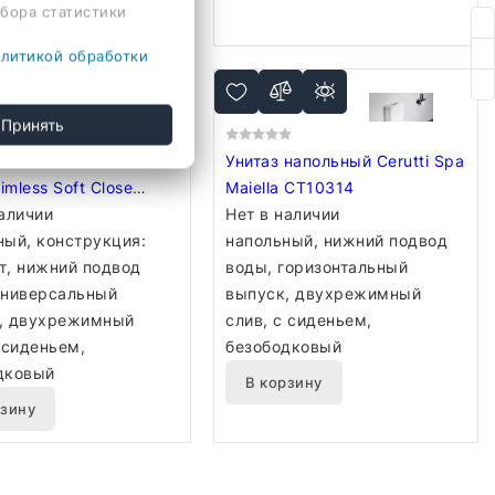
сбора статистики
литикой обработки
Принять
 напольный Roxen
Унитаз напольный Cerutti Spa
Rimless Soft Close
Maiella CT10314
-01
наличии
Нет в наличии
ный, конструкция:
напольный, нижний подвод
т, нижний подвод
воды, горизонтальный
универсальный
выпуск, двухрежимный
, двухрежимный
слив, с сиденьем,
 сиденьем,
безободковый
дковый
В корзину
рзину