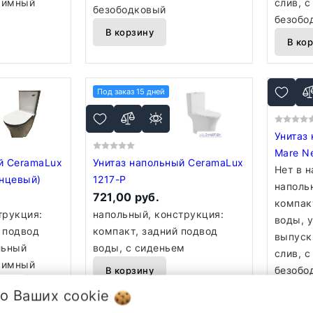
жимный
слив, с
безободковый
м
безобо
В корзину
В ко
Под заказ 15 дней
Унитаз
Mare N
й CeramaLux
Унитаз напольный CeramaLux
Нет в 
янцевый)
1217-P
наполь
721,00 руб.
компак
трукция:
напольный, конструкция:
воды, 
 подвод
компакт, задний подвод
выпуск
льный
воды, с сиденьем
слив, с
жимный
безобо
В корзину
,
 о Ваших
cookie
В ко