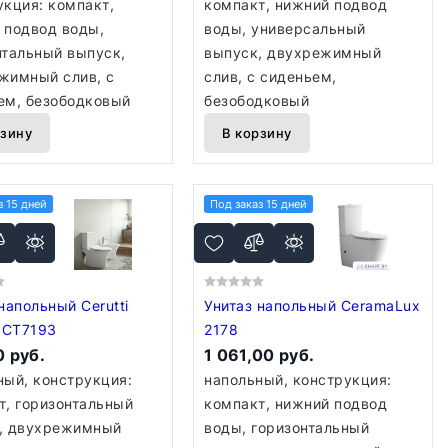
укция: компакт,
компакт, нижний подвод
 подвод воды,
воды, универсальный
нтальный выпуск,
выпуск, двухрежимный
жимный слив, с
слив, с сиденьем,
ем, безободковый
безободковый
рзину
В корзину
з 15 дней
Под заказ 15 дней
напольный Cerutti
Унитаз напольный CeramaLux
a CT7193
2178
 руб.
1 061,00 руб.
ный, конструкция:
напольный, конструкция:
т, горизонтальный
компакт, нижний подвод
, двухрежимный
воды, горизонтальный