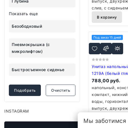
Глубина
выпуск, двухре
слив, с сиденье
Показать еще
В корзину
Безободковый
Под заказ 15 дней
Пневмокрышка (с
микролифтом)
Унитаз напольны
Быстросъемное сиденье
1219A (белый гл
788,00 руб.
напольный, конс
Подобрать
Очистить
компакт, нижний
воды, горизонта
выпуск, двухре
INSTAGRAM
слив, с сиденьем
Мы заботимся
безободковый