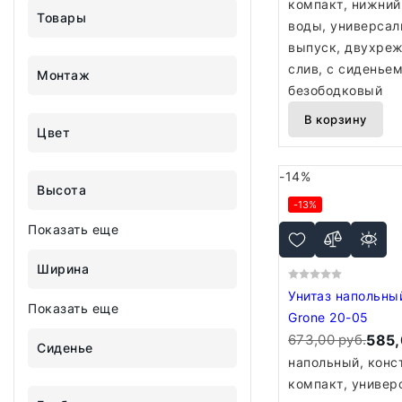
компакт, нижний
Товары
воды, универса
выпуск, двухре
слив, с сиденьем
Монтаж
безободковый
В корзину
Цвет
-14%
Высота
-13%
Показать еще
Ширина
Унитаз напольны
Показать еще
Grone 20-05
673,00 руб.
585,
Сиденье
напольный, конс
компакт, универ