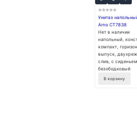
Унитаз напольный
Arno CT7838
Нет в наличии
напольный, конс
компакт, горизо
выпуск, двухре
слив, с сиденьем
безободковый
В корзину