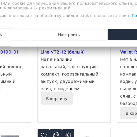
файлы cookie для улучшения Вашего пользовательского опыта, 
сонализированных рекомендаций.
даете согласие на обработку файлов cookie в соответствии с
По
ь
Настроить
й Roxen
Унитаз напольный Vincea Q-
Унитаз
00190-01
Line VT2-12 (белый)
Wailet 
Нет в наличии
600175
Нет в 
ий подвод
напольный, конструкция:
наполь
льный
компакт, горизонтальный
компак
жимный
выпуск, двухрежимный
воды, 
,
слив, с сиденьем
выпуск
слив, с
В корзину
безобо
В ко