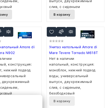
 сиденьем,
выпуск, двухрежимный
дковый
слив, с сиденьем
рзину
В корзину
 напольный Amore di
Унитаз напольный Amore di
era N902
Mare Tevere Tornado M618T
наличии
Нет в наличии
ный, конструкция:
напольный, конструкция:
т, нижний подвод
моноблок, нижний подвод
универсальный
воды, универсальный
, двухрежимный
выпуск, двухрежимный
 сиденьем,
слив, с сиденьем,
дковый
безободковый
рзину
В корзину