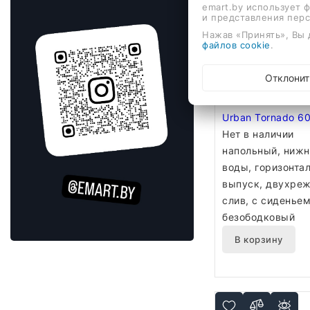
emart.by использует 
В корзину
и представления пер
Нажав «Принять», Вы 
файлов cookie
.
Отклонит
Унитаз напольны
Urban Tornado 6
Нет в наличии
напольный, нижн
воды, горизонта
выпуск, двухре
слив, с сиденьем
безободковый
В корзину