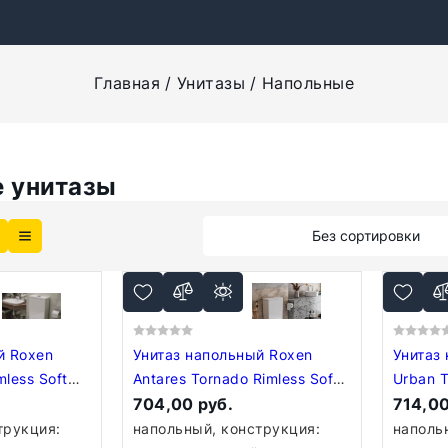
Главная
Унитазы
Напольные
 унитазы
Без сортировки
й Roxen
Унитаз напольный Roxen
Унитаз
mless Soft
Antares Tornado Rimless Soft
Urban T
Close 600185-01
704,00 руб.
01X
714,00
трукция:
напольный, конструкция:
напольн