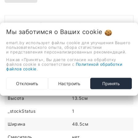
Описание
Отзывы
Мы заботимся о Ваших
cookie
48.5x35 см, чаша, накладной, фарфор, крепление на
emart.by использует файлы cookie для улучшения Вашего
столешницу
пользовательского опыта, сбора статистики
и представления персонализированных рекомендаций.
ХАРАКТЕРИСТИКИ
Нажав «Принять», Вы даете согласие на обработку
файлов cookie в соответствии с
Политикой обработки
файлов cookie
.
Материал
фарфор
Отклонить
Настроить
Принять
Цвет
золотой, черный
Высота
13.5см
_stockStatus
1
Ширина
48.5см
Смеситель
нет