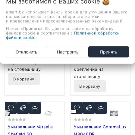
Мы заботимся о Ваших
cookie
emart.by использует файлы cookie для улучшения Вашего
пользовательского опыта, сбора статистики
и представления персонализированных рекомендаций.
Умывальник Gid N9002
Умывальник CeramaLux
Нажав «Принять», Вы даете согласие на обработку
файлов cookie в соответствии с
(белый)
5006C
Политикой обработки
файлов cookie
.
Нет в наличии
Нет в наличии
38x38 см, чаша,
61x40 см, с одной
Отклонить
Настроить
Принять
накладной, санитарная
чашей, врезной,
керамика, крепление
санитарная керамика,
на столешницу
крепление на
столешницу
В корзину
В корзину
Умывальник Versalia
Умывальник CeramaLux
Shefield 60
N9048DR