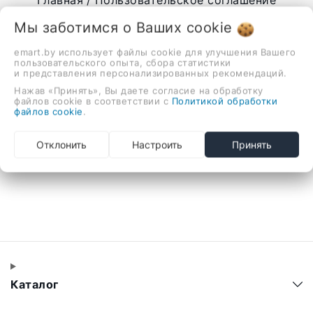
Главная
Пользовательское соглашение
Мы заботимся о Ваших
cookie
emart.by использует файлы cookie для улучшения Вашего
пользовательского опыта, сбора статистики
Пользовательское соглашение
и представления персонализированных рекомендаций.
Нажав «Принять», Вы даете согласие на обработку
файлов cookie в соответствии с
Политикой обработки
файлов cookie
.
Отклонить
Настроить
Принять
Каталог