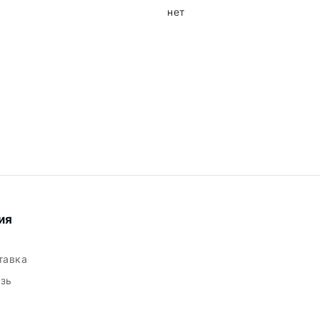
нет
ия
ставка
язь