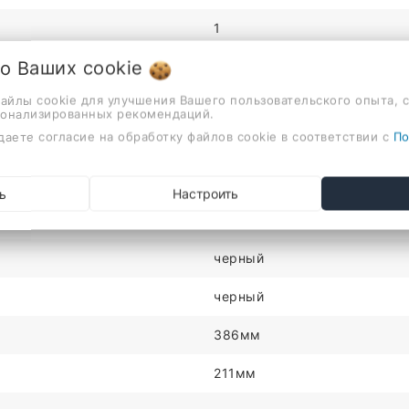
1
 о Ваших
cookie
латунь
файлы cookie для улучшения Вашего пользовательского опыта, 
нет
сонализированных рекомендаций.
даете согласие на обработку файлов cookie в соответствии с
По
однорычажный
на раковину или столешницу
ь
Настроить
для кухни
черный
черный
386мм
211мм