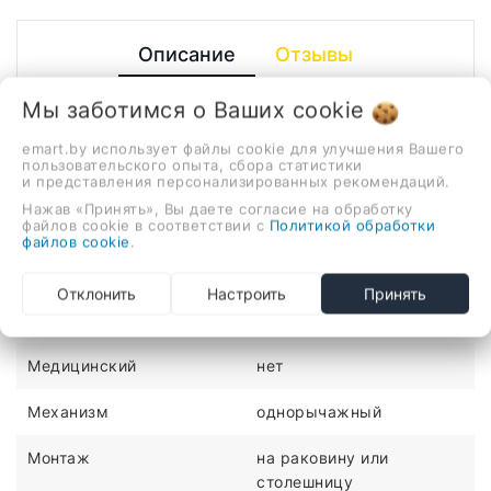
Описание
Отзывы
однорычажный смеситель с лейкой для биде для
Мы заботимся о Ваших
cookie
умывальника/для биде, монтаж на раковину или
emart.by использует файлы cookie для улучшения Вашего
столешницу
пользовательского опыта, сбора статистики
и представления персонализированных рекомендаций.
ХАРАКТЕРИСТИКИ
Нажав «Принять», Вы даете согласие на обработку
файлов cookie в соответствии с
Политикой обработки
файлов cookie
.
Количество монтажных
1
отверстий
Отклонить
Настроить
Принять
Материал
латунь
Медицинский
нет
Механизм
однорычажный
Монтаж
на раковину или
столешницу