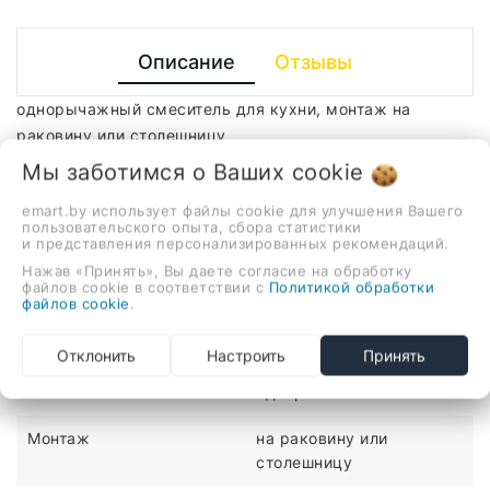
Описание
Отзывы
однорычажный смеситель для кухни, монтаж на
раковину или столешницу
Мы заботимся о Ваших
cookie
ХАРАКТЕРИСТИКИ
emart.by использует файлы cookie для улучшения Вашего
пользовательского опыта, сбора статистики
Количество монтажных
1
и представления персонализированных рекомендаций.
отверстий
Нажав «Принять», Вы даете согласие на обработку
файлов cookie в соответствии с
Политикой обработки
Материал
сталь
файлов cookie
.
Медицинский
нет
Отклонить
Настроить
Принять
Механизм
однорычажный
Монтаж
на раковину или
столешницу