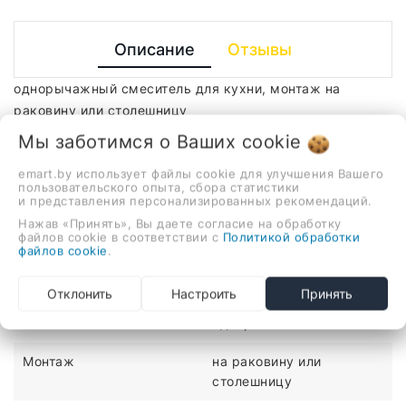
Описание
Отзывы
однорычажный смеситель для кухни, монтаж на
раковину или столешницу
Мы заботимся о Ваших
cookie
ХАРАКТЕРИСТИКИ
emart.by использует файлы cookie для улучшения Вашего
пользовательского опыта, сбора статистики
Количество монтажных
1
и представления персонализированных рекомендаций.
отверстий
Нажав «Принять», Вы даете согласие на обработку
файлов cookie в соответствии с
Политикой обработки
Материал
сталь
файлов cookie
.
Медицинский
нет
Отклонить
Настроить
Принять
Механизм
однорычажный
Монтаж
на раковину или
столешницу