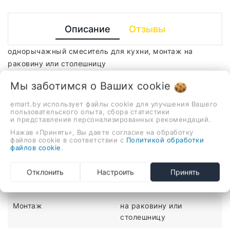
Описание
Отзывы
однорычажный смеситель для кухни, монтаж на
раковину или столешницу
ХАРАКТЕРИСТИКИ
Мы заботимся о Ваших
cookie
emart.by использует файлы cookie для улучшения Вашего
Количество монтажных
1
пользовательского опыта, сбора статистики
и представления персонализированных рекомендаций.
отверстий
Нажав «Принять», Вы даете согласие на обработку
файлов cookie в соответствии с
Политикой обработки
Материал
латунь
файлов cookie
.
Медицинский
нет
Отклонить
Настроить
Принять
Механизм
однорычажный
Монтаж
на раковину или
столешницу