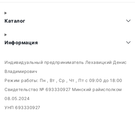
Каталог
Информация
Индивидуальный предприниматель Лехавицкий Денис
Владимирович
Режим работы:
Пн , Вт , Ср , Чт , Пт c 09:00 до 18:00
Свидетельство № 693330927 Минский райисполком
08.05.2024
УНП 693330927
223011, а.г. Прилуки, ул. Майская, 6
Дата регистрации в Торговом реестре РБ: 10.05.2024
Добро пожаловать в интерне-магазин EMART