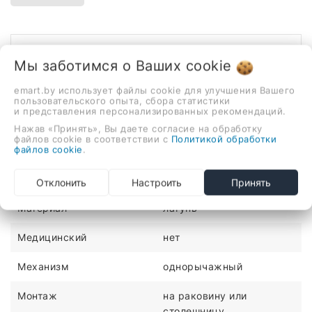
Описание
Отзывы
Мы заботимся о Ваших
cookie
однорычажный смеситель для мойки, монтаж на
emart.by использует файлы cookie для улучшения Вашего
пользовательского опыта, сбора статистики
раковину или столешницу
и представления персонализированных рекомендаций.
ХАРАКТЕРИСТИКИ
Нажав «Принять», Вы даете согласие на обработку
файлов cookie в соответствии с
Политикой обработки
файлов cookie
.
Количество монтажных
1
отверстий
Отклонить
Настроить
Принять
Материал
латунь
Медицинский
нет
Механизм
однорычажный
Монтаж
на раковину или
столешницу