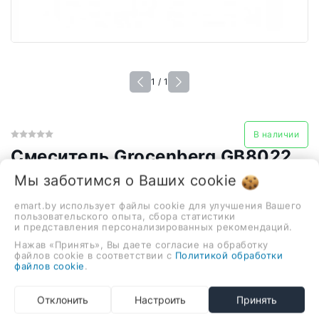
1 / 1
В наличии
Смеситель Grocenberg GB8022
(хром)
Мы заботимся о Ваших
cookie
434,00 руб.
emart.by использует файлы cookie для улучшения Вашего
пользовательского опыта, сбора статистики
и представления персонализированных рекомендаций.
смеситель для ванны и душа, монтаж на стену
Нажав «Принять», Вы даете согласие на обработку
файлов cookie в соответствии с
Политикой обработки
-
+
файлов cookie
.
В корзину
Отклонить
Настроить
Принять