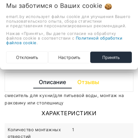
639,00 руб.
Мы заботимся о Ваших
cookie
emart.by использует файлы cookie для улучшения Вашего
пользовательского опыта, сбора статистики
смеситель для кухни/для питьевой воды, монтаж на
и представления персонализированных рекомендаций.
раковину или столешницу
Нажав «Принять», Вы даете согласие на обработку
файлов cookie в соответствии с
Политикой обработки
-
+
файлов cookie
.
В корзину
Отклонить
Настроить
Принять
Описание
Отзывы
смеситель для кухни/для питьевой воды, монтаж на
раковину или столешницу
ХАРАКТЕРИСТИКИ
Количество монтажных
1
отверстий