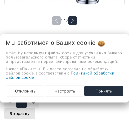
1 / 2
Мы заботимся о Ваших
cookie
В наличии
Смеситель Grocenberg GB4095 с
emart.by использует файлы cookie для улучшения Вашего
гибким изливом (хром)
пользовательского опыта, сбора статистики
и представления персонализированных рекомендаций.
582,00 руб.
Нажав «Принять», Вы даете согласие на обработку
файлов cookie в соответствии с
Политикой обработки
файлов cookie
.
смеситель для кухни/для питьевой воды, монтаж на
Отклонить
Настроить
Принять
раковину или столешницу
-
+
В корзину