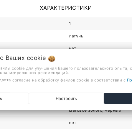
ХАРАКТЕРИСТИКИ
1
латунь
нет
 о Ваших
cookie
однорычажный
файлы cookie для улучшения Вашего пользовательского опыта, 
сонализированных рекомендаций.
на раковину или столешницу
даете согласие на обработку файлов cookie в соответствии с
По
для кухни
золотой, черный
ь
Настроить
матовое золото, черный
нет