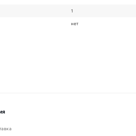
1
нет
ия
ставка