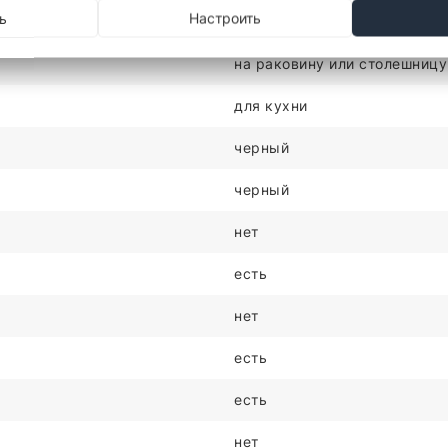
ь
Настроить
однорычажный
на раковину или столешницу
для кухни
черный
черный
нет
есть
нет
есть
есть
нет