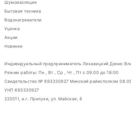
Шумоизоляция
Бытовая техника
Водонагреватели
Уценка
Акции
Новинки
Индивидуальный предприниматель Лехавицкий Денис Вл
Режим работы:
Пн , Вт , Ср , Чт , Пт c 09:00 до 18:00
Свидетельство № 693330927 Минский райисполком 08.0
УНП 693330927
223011, а.г. Прилуки, ул. Майская, 6
Дата регистрации в Торговом реестре РБ: 10.05.2024
Добро пожаловать в интерне-магазин EMART
Настройка файлов cookie