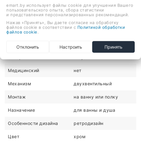
двухвентильный смеситель для ванны и душа, монтаж
emart.by использует файлы cookie для улучшения Вашего
на ванну или полку
пользовательского опыта, сбора статистики
и представления персонализированных рекомендаций.
ХАРАКТЕРИСТИКИ
Нажав «Принять», Вы даете согласие на обработку
файлов cookie в соответствии с
Политикой обработки
файлов cookie
.
Количество монтажных
4
отверстий
Отклонить
Настроить
Принять
Материал
латунь
Медицинский
нет
Механизм
двухвентильный
Монтаж
на ванну или полку
Назначение
для ванны и душа
Особенности дизайна
ретродизайн
Цвет
хром