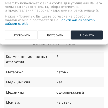
emart.by использует файлы cookie для улучшения Вашего
пользовательского опыта, сбора статистики
и представления персонализированных рекомендаций.
Нажав «Принять», Вы даете согласие на обработку
Описание
Отзывы
файлов cookie в соответствии с
Политикой обработки
файлов cookie
.
однорычажный комплект смесителей для
Отклонить
Настроить
Принять
умывальника/для ванны и душа, монтаж на стену
ХАРАКТЕРИСТИКИ
Количество монтажных
5
отверстий
Материал
латунь
Медицинский
нет
Механизм
однорычажный
Монтаж
на стену