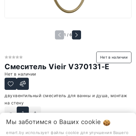
1 / 6
Нет в наличии
Смеситель Vieir V370131-E
Нет в наличии
двухвентильный смеситель для ванны и душа, монтаж
на стену
-
+
Мы заботимся о Ваших
cookie
В корзину
emart.by использует файлы cookie для улучшения Вашего