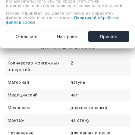
пользовательского опыта, сбора статистики
и представления персонализированных рекомендаций.
Нажав «Принять», Вы даете согласие на обработку
Описание
Отзывы
файлов cookie в соответствии с
Политикой обработки
файлов cookie
.
двухвентильный смеситель для ванны и душа, монтаж
Отклонить
Настроить
Принять
на стену
ХАРАКТЕРИСТИКИ
Количество монтажных
2
отверстий
Материал
латунь
Медицинский
нет
Механизм
двухвентильный
Монтаж
на стену
Назначение
для ванны и душа