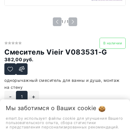
1 / 1
В наличии
Смеситель Vieir V083531-G
382,00 руб.
однорычажный смеситель для ванны и душа, монтаж
на стену
-
+
Мы заботимся о Ваших
cookie
В корзину
emart.by использует файлы cookie для улучшения Вашего
пользовательского опыта, сбора статистики
и представления персонализированных рекомендаций.