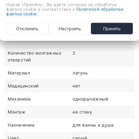
Описание
Отзывы
Нажав «Принять», Вы даете согласие на обработку
файлов cookie в соответствии с
Политикой обработки
файлов cookie
.
однорычажный смеситель для ванны и душа, монтаж
на стену
Отклонить
Настроить
Принять
ХАРАКТЕРИСТИКИ
Количество монтажных
2
отверстий
Материал
латунь
Медицинский
нет
Механизм
однорычажный
Монтаж
на стену
Назначение
для ванны и душа
Цвет
серый