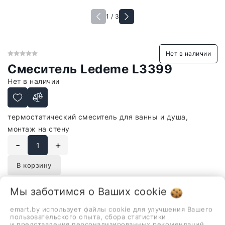
1 / 3
Нет в наличии
Смеситель Ledeme L3399
Нет в наличии
термостатический смеситель для ванны и душа,
монтаж на стену
-
+
В корзину
Мы заботимся о Ваших
cookie
emart.by использует файлы cookie для улучшения Вашего
Описание
Отзывы
пользовательского опыта, сбора статистики
и представления персонализированных рекомендаций.