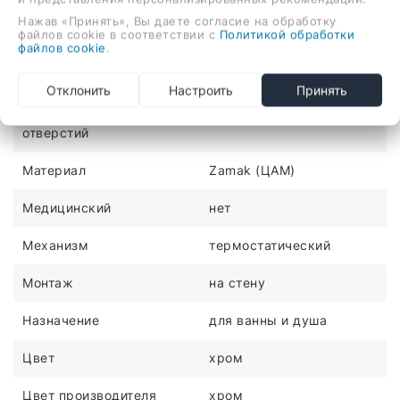
термостатический смеситель для ванны и душа,
Нажав «Принять», Вы даете согласие на обработку
файлов cookie в соответствии с
Политикой обработки
монтаж на стену
файлов cookie
.
ХАРАКТЕРИСТИКИ
Отклонить
Настроить
Принять
Количество монтажных
2
отверстий
Материал
Zamak (ЦАМ)
Медицинский
нет
Механизм
термостатический
Монтаж
на стену
Назначение
для ванны и душа
Цвет
хром
Цвет производителя
хром