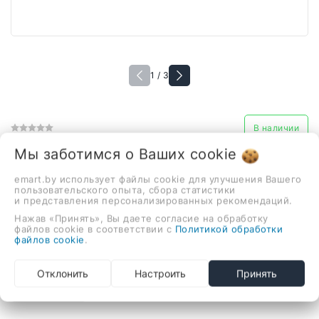
1 / 3
В наличии
Смеситель Ledeme L2274WR
Мы заботимся о Ваших
cookie
324,59 руб.
emart.by использует файлы cookie для улучшения Вашего
пользовательского опыта, сбора статистики
и представления персонализированных рекомендаций.
Нажав «Принять», Вы даете согласие на обработку
однорычажный смеситель для ванны и душа, монтаж
файлов cookie в соответствии с
Политикой обработки
на стену
файлов cookie
.
-
+
Отклонить
Настроить
Принять
В корзину