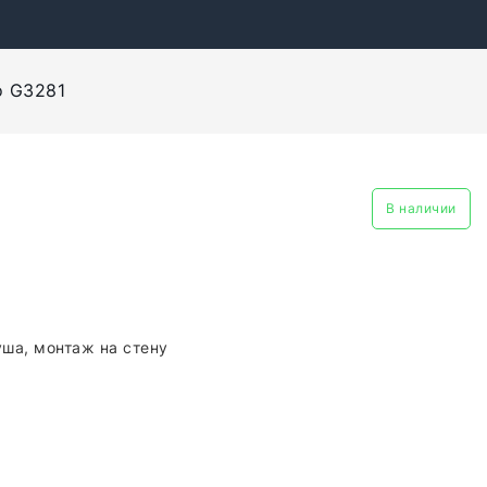
o G3281
В наличии
1
ша, монтаж на стену