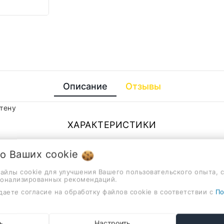
Описание
Отзывы
тену
ХАРАКТЕРИСТИКИ
2
 о Ваших
cookie
файлы cookie для улучшения Вашего пользовательского опыта, 
латунь
сонализированных рекомендаций.
даете согласие на обработку файлов cookie в соответствии с
По
нет
однорычажный
ь
Настроить