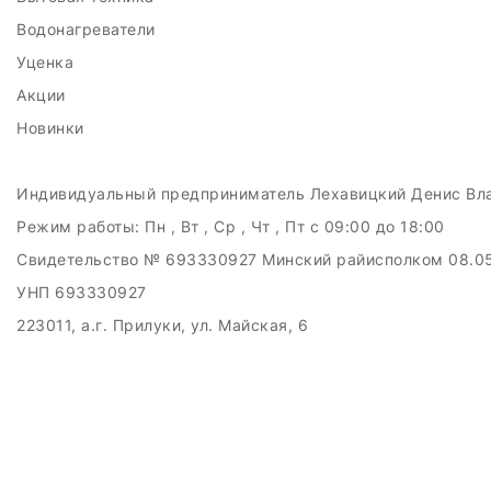
Водонагреватели
Уценка
Акции
Новинки
Индивидуальный предприниматель Лехавицкий Денис Вл
Режим работы:
Пн , Вт , Ср , Чт , Пт c 09:00 до 18:00
Свидетельство № 693330927 Минский райисполком 08.0
УНП 693330927
223011, а.г. Прилуки, ул. Майская, 6
Дата регистрации в Торговом реестре РБ: 10.05.2024
Добро пожаловать в интерне-магазин EMART
Настройка файлов cookie