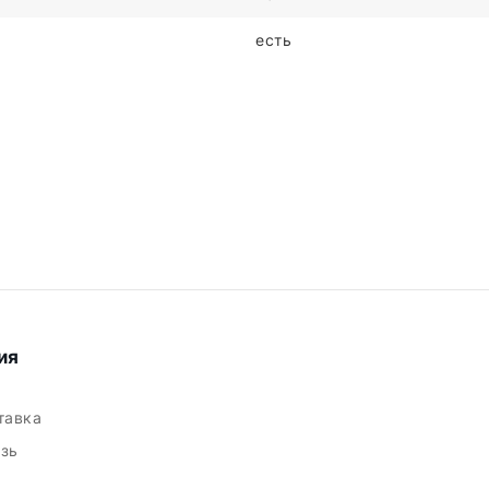
есть
ия
ставка
язь