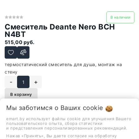
В наличии
Смеситель Deante Nero BCH
N4BT
515,00 руб.
термостатический смеситель для душа, монтаж на
стену
-
+
В корзину
Мы заботимся о Ваших
cookie
emart.by использует файлы cookie для улучшения Вашего
Описание
Отзывы
пользовательского опыта, сбора статистики
и представления персонализированных рекомендаций.
Нажав «Принять», Вы даете согласие на обработку
термостатический смеситель для душа, монтаж на