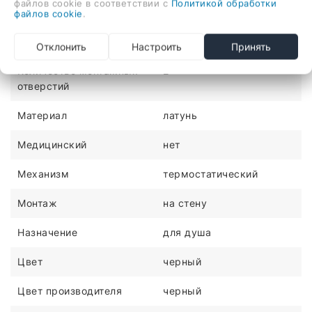
файлов cookie в соответствии с
Политикой обработки
стену
файлов cookie
.
ХАРАКТЕРИСТИКИ
Отклонить
Настроить
Принять
Количество монтажных
2
отверстий
Материал
латунь
Медицинский
нет
Механизм
термостатический
Монтаж
на стену
Назначение
для душа
Цвет
черный
Цвет производителя
черный