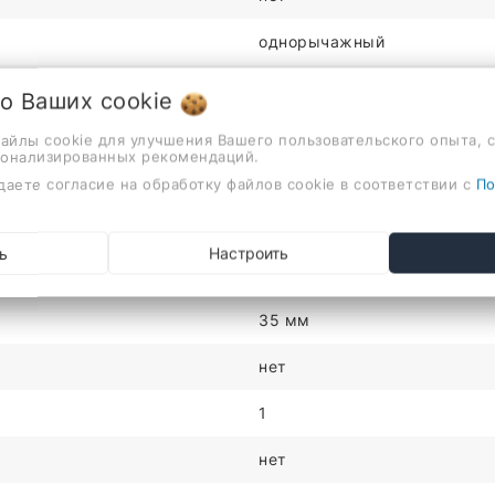
однорычажный
на стену
 о Ваших
cookie
для умывальника
файлы cookie для улучшения Вашего пользовательского опыта, 
сонализированных рекомендаций.
черный
даете согласие на обработку файлов cookie в соответствии с
По
черный
ь
Настроить
нет
35 мм
нет
1
нет