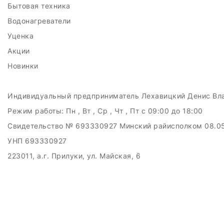
Бытовая техника
Водонагреватели
Уценка
Акции
Новинки
Индивидуальный предприниматель Лехавицкий Денис Вл
Режим работы:
Пн , Вт , Ср , Чт , Пт c 09:00 до 18:00
Свидетельство № 693330927 Минский райисполком 08.0
УНП 693330927
223011, а.г. Прилуки, ул. Майская, 6
Дата регистрации в Торговом реестре РБ: 10.05.2024
Добро пожаловать в интерне-магазин EMART
Настройка файлов cookie