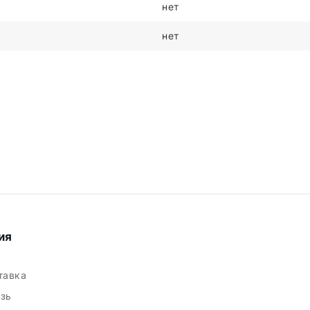
нет
нет
ия
ставка
язь