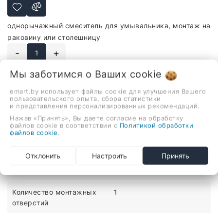
однорычажный смеситель для умывальника, монтаж на
раковину или столешницу
-
+
Мы заботимся о Ваших
cookie
В корзину
emart.by использует файлы cookie для улучшения Вашего
пользовательского опыта, сбора статистики
и представления персонализированных рекомендаций.
Описание
Отзывы
Нажав «Принять», Вы даете согласие на обработку
файлов cookie в соответствии с
Политикой обработки
файлов cookie
.
однорычажный смеситель для умывальника, монтаж на
раковину или столешницу
Отклонить
Настроить
Принять
ХАРАКТЕРИСТИКИ
Количество монтажных
1
отверстий