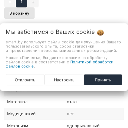
-
+
В корзину
Мы заботимся о Ваших
cookie
Описание
Отзывы
emart.by использует файлы cookie для улучшения Вашего
пользовательского опыта, сбора статистики
и представления персонализированных рекомендаций.
однорычажный смеситель для умывальника, монтаж на
Нажав «Принять», Вы даете согласие на обработку
раковину или столешницу
файлов cookie в соответствии с
Политикой обработки
файлов cookie
.
ХАРАКТЕРИСТИКИ
Отклонить
Настроить
Принять
Количество монтажных
1
отверстий
Материал
сталь
Медицинский
нет
Механизм
однорычажный