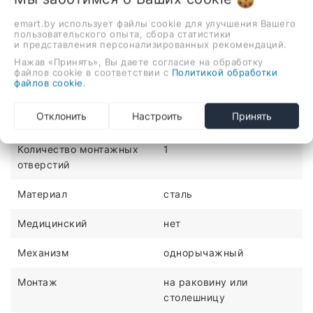
emart.by использует файлы cookie для улучшения Вашего
пользовательского опыта, сбора статистики
Описание
Отзывы
и представления персонализированных рекомендаций.
Нажав «Принять», Вы даете согласие на обработку
однорычажный смеситель для умывальника, монтаж на
файлов cookie в соответствии с
Политикой обработки
файлов cookie
.
раковину или столешницу
ХАРАКТЕРИСТИКИ
Отклонить
Настроить
Принять
Количество монтажных
1
отверстий
Материал
сталь
Медицинский
нет
Механизм
однорычажный
Монтаж
на раковину или
столешницу