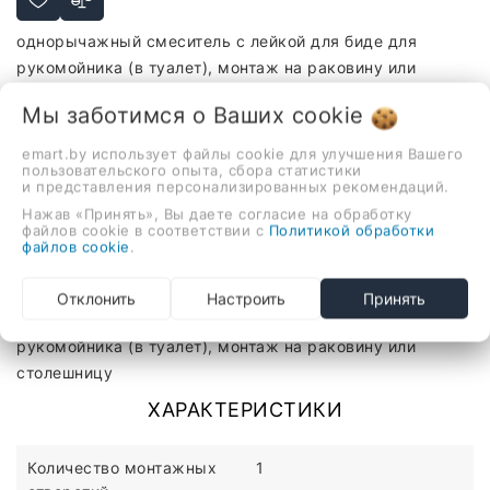
однорычажный смеситель с лейкой для биде для
рукомойника (в туалет), монтаж на раковину или
столешницу
Мы заботимся о Ваших
cookie
-
+
emart.by использует файлы cookie для улучшения Вашего
пользовательского опыта, сбора статистики
В корзину
и представления персонализированных рекомендаций.
Нажав «Принять», Вы даете согласие на обработку
файлов cookie в соответствии с
Политикой обработки
файлов cookie
.
Описание
Отзывы
Отклонить
Настроить
Принять
однорычажный смеситель с лейкой для биде для
рукомойника (в туалет), монтаж на раковину или
столешницу
ХАРАКТЕРИСТИКИ
Количество монтажных
1